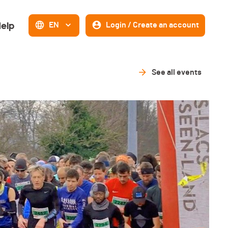
elp
EN
Login / Create an account
See all events