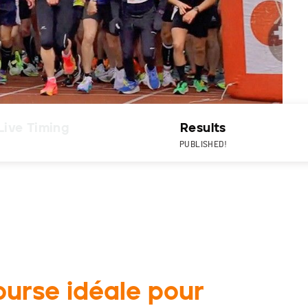
Live Timing
Results
PUBLISHED!
course idéale pour