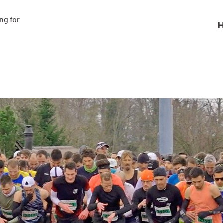
g for

H