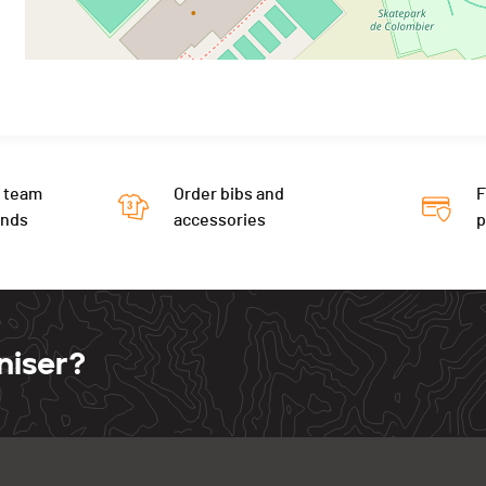
 team
Order bibs and
F
ends
accessories
niser?