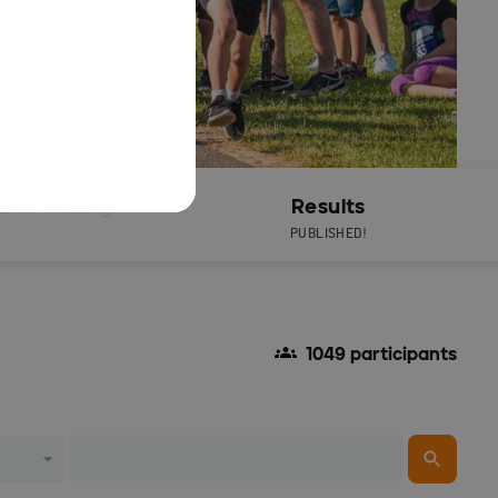
Live Timing
Results
PUBLISHED!
1049 participants