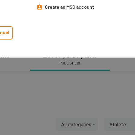
Create an MSO account
ncel
ions
List of participants
PUBLISHED!
All categories
Athlete