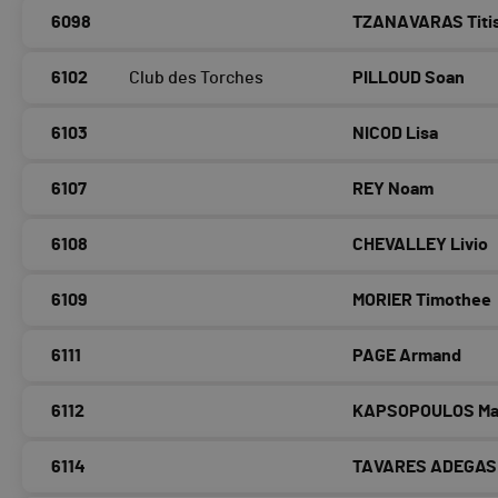
6098
TZANAVARAS Titi
6102
Club des Torches
PILLOUD Soan
6103
NICOD Lisa
6107
REY Noam
6108
CHEVALLEY Livio
6109
MORIER Timothee
6111
PAGE Armand
6112
KAPSOPOULOS Ma
6114
TAVARES ADEGAS 