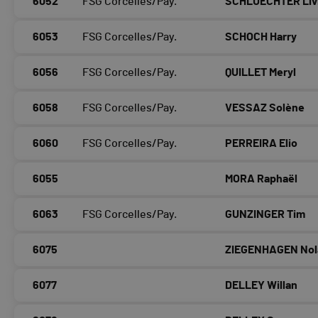
6052
FSG Corcelles/Pay.
SCHLUECHTER Liv
6053
FSG Corcelles/Pay.
SCHOCH Harry
6056
FSG Corcelles/Pay.
QUILLET Meryl
6058
FSG Corcelles/Pay.
VESSAZ Solène
6060
FSG Corcelles/Pay.
PERREIRA Elio
6055
MORA Raphaël
6063
FSG Corcelles/Pay.
GUNZINGER Tim
6075
ZIEGENHAGEN Nol
6077
DELLEY Willan