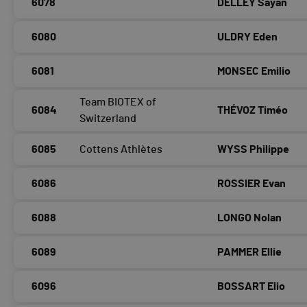
6078
DELLEY Sayan
6080
ULDRY Eden
6081
MONSEC Emilio
Team BIOTEX of
6084
THÉVOZ Timéo
Switzerland
6085
Cottens Athlètes
WYSS Philippe
6086
ROSSIER Evan
6088
LONGO Nolan
6089
PAMMER Ellie
6096
BOSSART Elio