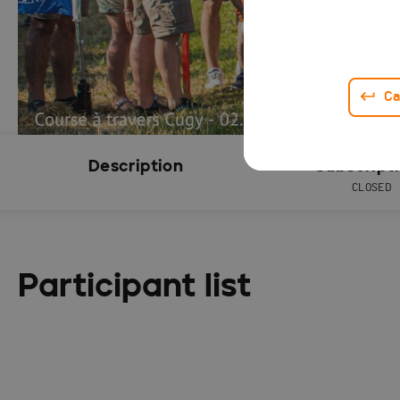
Ca
Description
Subscript
CLOSED
Participant list