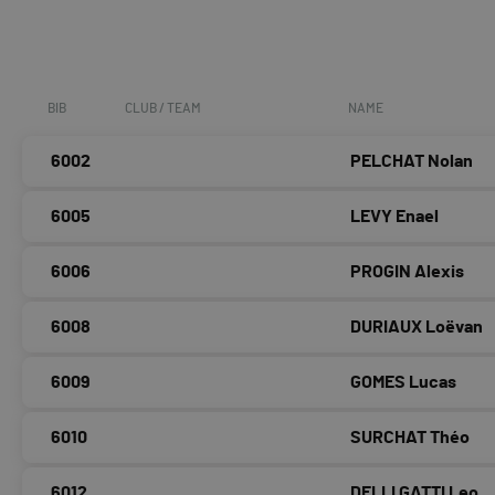
BIB
CLUB / TEAM
NAME
6002
PELCHAT Nolan
6005
LEVY Enael
6006
PROGIN Alexis
6008
DURIAUX Loëvan
6009
GOMES Lucas
6010
SURCHAT Théo
6012
DELLI GATTI Leo