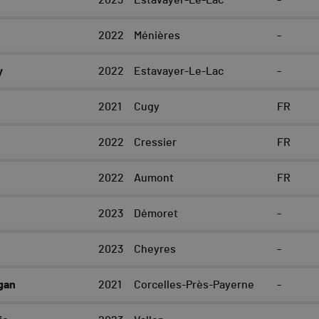
2023
Estavayer-Le-Lac
-
2022
Ménières
-
y
2022
Estavayer-Le-Lac
-
2021
Cugy
FR
2022
Cressier
FR
2022
Aumont
FR
2023
Démoret
-
2023
Cheyres
-
gan
2021
Corcelles-Près-Payerne
-