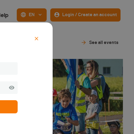
elp
EN
Login / Create an account
See all events