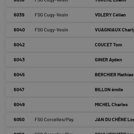
6038
FSG Cugy-Vesin
TORCHE Loann
6039
FSG Cugy-Vesin
VOLERY Célian
6040
FSG Cugy-Vesin
VUAGNIAUX Charl
6042
COUCET Tom
6043
GINER Ayden
6045
BERCHIER Mathias
6047
BILLON émile
6049
MICHEL Charles
6050
FSG Corcelles/Pay.
JAN DU CHÊNE Lo