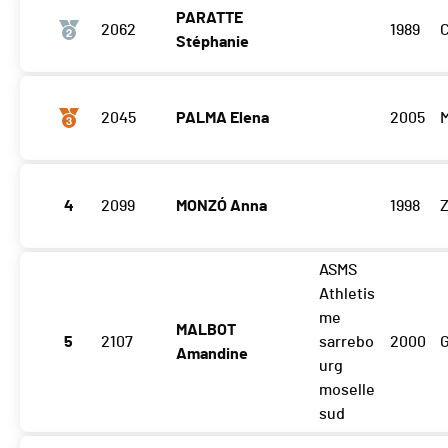
PARATTE
2062
1989
Stéphanie
2045
PALMA Elena
2005
M
4
2099
MONZÓ Anna
1998
Z
ASMS
Athletis
me
MALBOT
5
2107
sarrebo
2000
Amandine
urg
moselle
sud