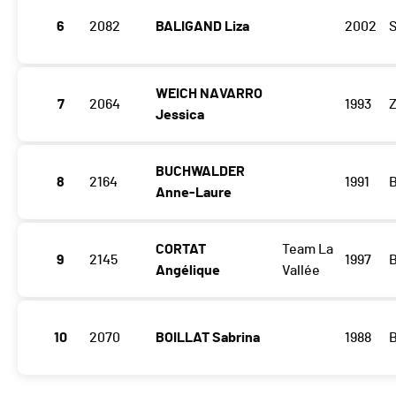
6
2082
BALIGAND Liza
2002
WEICH NAVARRO
7
2064
1993
Z
Jessica
BUCHWALDER
8
2164
1991
Anne-Laure
CORTAT
Team La
9
2145
1997
Angélique
Vallée
10
2070
BOILLAT Sabrina
1988