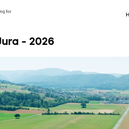
g for

H
Jura - 2026