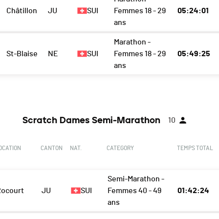
Châtillon
JU
SUI
Femmes 18 - 29
05:24:01
ans
Marathon -
St-Blaise
NE
SUI
Femmes 18 - 29
05:49:25
ans
Scratch Dames Semi-Marathon
10
OCATION
CANTON
NAT.
CATEGORY
TEMPS TOTAL
Semi-Marathon -
Rocourt
JU
SUI
Femmes 40 - 49
01:42:24
ans