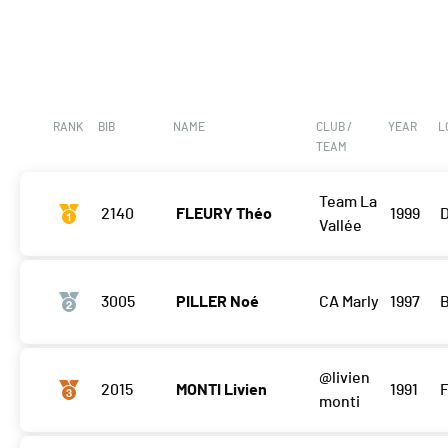
RANK
BIB
NAME
CLUB /
YEAR
L
TEAM
Team La
2140
FLEURY Théo
1999
Vallée
3005
PILLER Noé
CA Marly
1997
B
@livien
2015
MONTI Livien
1991
monti