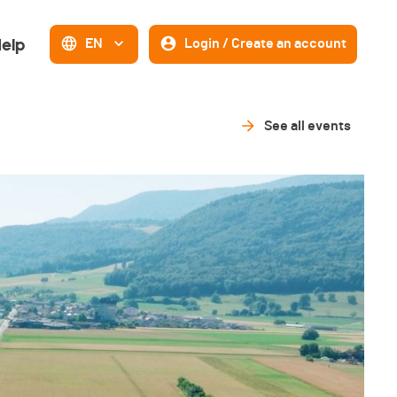
elp
EN
Login / Create an account
See all events