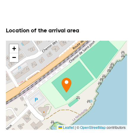
Location of the arrival area
+
−
Leaflet
|
©
OpenStreetMap
contributors