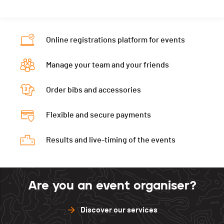
Location
Neuchâtel
Gap
0
Nat.
SUI
Canton
NE
Neuveville
180
Gap
35
Online registrations platform for events
Nat.
SUI
Val de Ruz
200
Neuveville
165
Gap
90
Asuel
0
Manage your team and your friends
Val de Ruz
180
Neuveville
135
St.-Imier
0
Asuel
0
Order bibs and accessories
Val de Ruz
155
Chaux-de-Fonds
0
St.-Imier
0
Asuel
0
Delémont
0
Flexible and secure payments
Chaux-de-Fonds
0
St.-Imier
0
Delémont
0
Results and live-timing of the events
Chaux-de-Fonds
0
Delémont
0
Are you an event organiser?
Discover our services