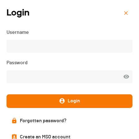
Login
Menu
Username
La Favorite - 2026
Password
Login
Forgotten password?
List of participants
Create an MSO account
PUBLISHED!