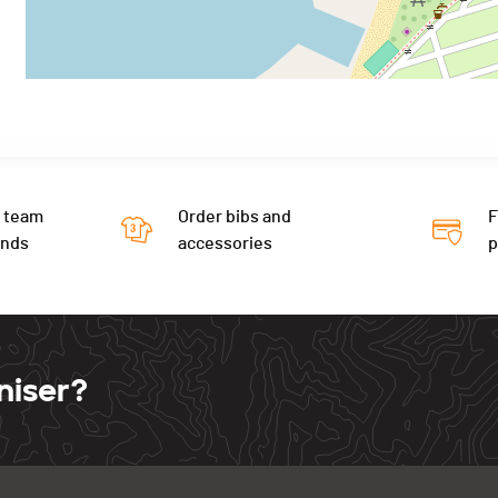
 team
Order bibs and
F
ends
accessories
niser?