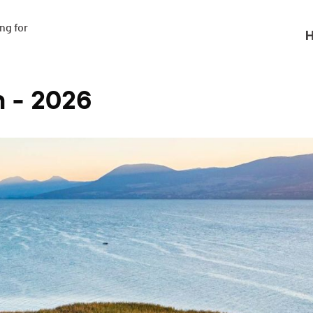
g for

H
n - 2026