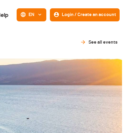
elp
EN
Login / Create an account
See all events