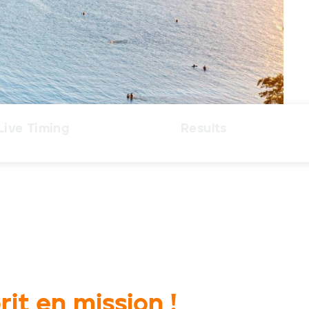
Live Timing
Results
rit en mission !