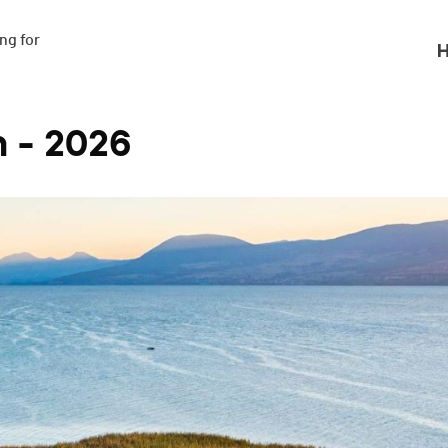
g for

H
n - 2026