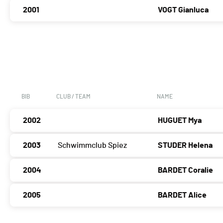
2001
VOGT Gianluca
BIB
CLUB / TEAM
NAME
2002
HUGUET Mya
2003
Schwimmclub Spiez
STUDER Helena
2004
BARDET Coralie
2005
BARDET Alice