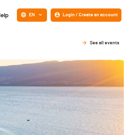
elp
EN
Login / Create an account
See all events