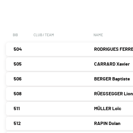
BIB
CLUB / TEAM
NAME
504
RODRIGUES FERRE
505
CARRARD Xavier
506
BERGER Baptiste
508
RÜEGSEGGER Lion
511
MÜLLER Loïc
512
RAPIN Dolan