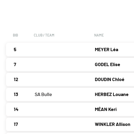
BIB
CLUB / TEAM
NAME
5
MEYER Léa
7
GODEL Elise
12
DOUDIN Chloé
13
SA Bulle
HERBEZ Louane
14
MÉAN Keri
17
WINKLER Allison