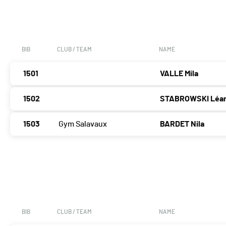
BIB
CLUB / TEAM
NAME
1501
VALLE Mila
1502
STABROWSKI Léa
1503
Gym Salavaux
BARDET Nila
BIB
CLUB / TEAM
NAME