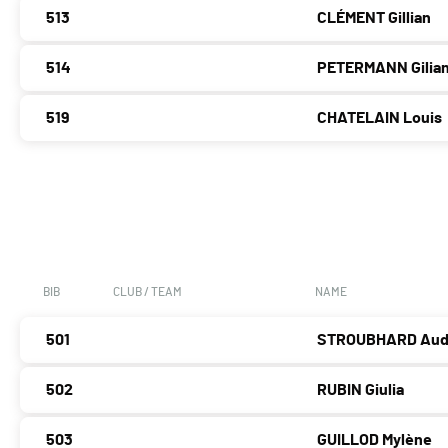
513
CLÉMENT Gillian
514
PETERMANN Gilia
519
CHATELAIN Louis
BIB
CLUB / TEAM
NAME
501
STROUBHARD Aud
502
RUBIN Giulia
503
GUILLOD Mylène