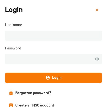
Login
Menu
Username
REGIO LEAGUE NATIONAL
TRIATHLON - 2026
Password
Login
Forgotten password?
Create an MSO account