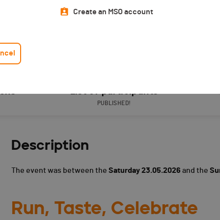
Create an MSO account
ncel
ions
List of participants
PUBLISHED!
Description
The event was between the
Saturday 23.05.2026
and the
Su
Run, Taste, Celebrate