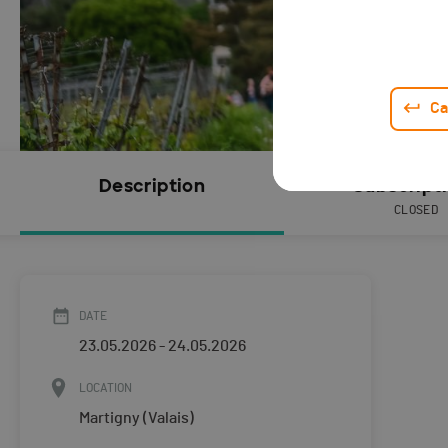
Ca
Description
Subscript
CLOSED
DATE
23.05.2026 - 24.05.2026
LOCATION
Martigny (Valais)