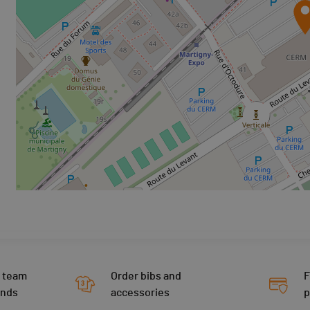
 team
Order bibs and
F
ends
accessories