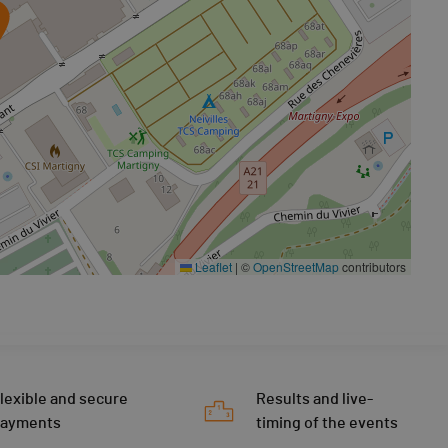
Leaflet
|
©
OpenStreetMap
contributors
lexible and secure
Results and live-
payments
timing of the events