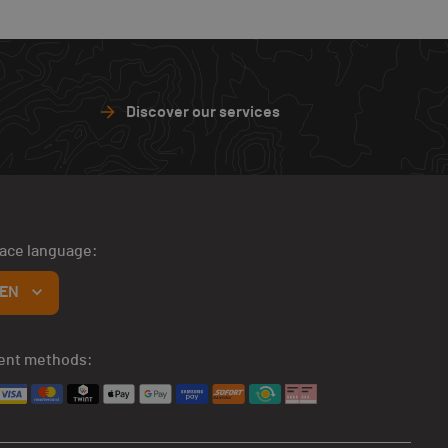
Discover our services
face language:
EN
ent methods: