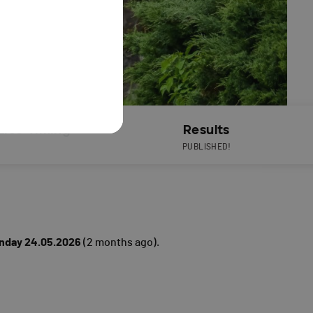
Live Timing
Results
PUBLISHED!
nday 24.05.2026
(2 months ago).