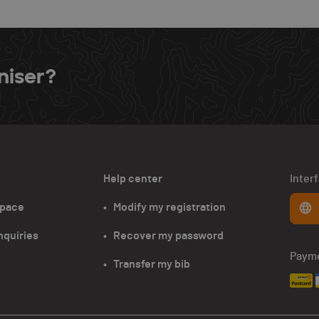
niser?
Help center
Inter
space
•   Modify my registration
nquiries
•   Recover my password
Paym
•   Transfer my bib