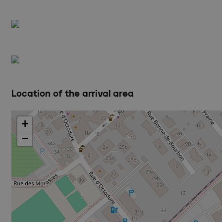
Location of the arrival area
+
−