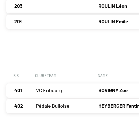
203
ROULIN Léon
204
ROULIN Emile
BIB
CLUB / TEAM
NAME
401
VC Fribourg
BOVIGNY Zoé
402
Pédale Bulloise
HEYBERGER Fanti