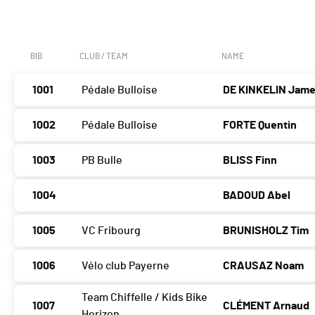
BIB
CLUB / TEAM
NAME
1001
Pédale Bulloise
DE KINKELIN Jam
1002
Pédale Bulloise
FORTE Quentin
1003
PB Bulle
BLISS Finn
1004
BADOUD Abel
1005
VC Fribourg
BRUNISHOLZ Tim
1006
Vélo club Payerne
CRAUSAZ Noam
Team Chiffelle / Kids Bike
1007
CLÉMENT Arnaud
Horizon