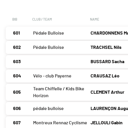
BIB
CLUB / TEAM
NAME
601
Pédale Bulloise
CHARDONNENS Ma
602
Pédale Bulloise
TRACHSEL Nils
603
BUSSARD Sacha
604
Vélo - club Payerne
CRAUSAZ Léo
Team Chiffelle / Kids Bike
605
CLEMENT Arthur
Horizon
606
pédale bulloise
LAURENÇON Augu
607
Montreux Rennaz Cyclisme
JELLOULI Gabin