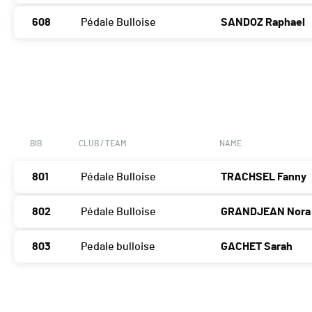
608
Pédale Bulloise
SANDOZ Raphael
BIB
CLUB / TEAM
NAME
801
Pédale Bulloise
TRACHSEL Fanny
802
Pédale Bulloise
GRANDJEAN Nora
803
Pedale bulloise
GACHET Sarah