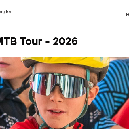
g for

H
MTB Tour - 2026