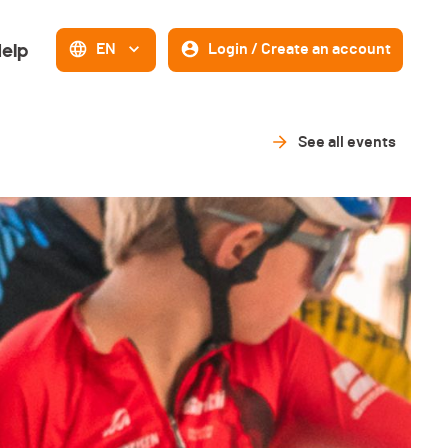
elp
EN
Login / Create an account
See all events