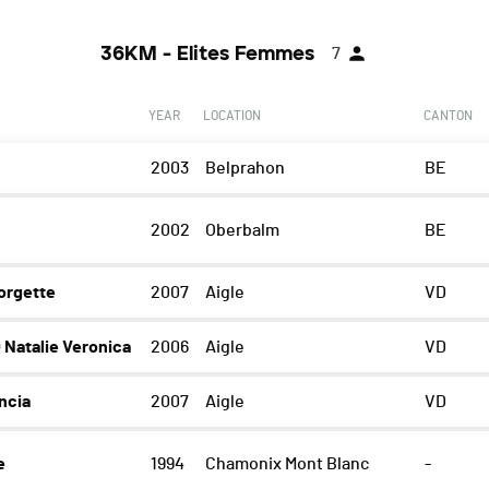
36KM - Elites Femmes
7
YEAR
LOCATION
CANTON
2003
Belprahon
BE
2002
Oberbalm
BE
rgette
2007
Aigle
VD
atalie Veronica
2006
Aigle
VD
ncia
2007
Aigle
VD
e
1994
Chamonix Mont Blanc
-