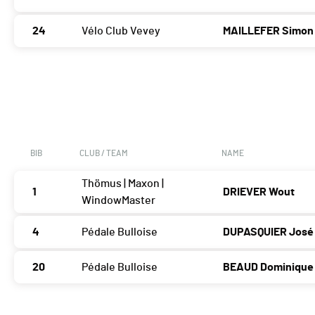
24
Vélo Club Vevey
MAILLEFER Simon
BIB
CLUB / TEAM
NAME
Thömus | Maxon |
1
DRIEVER Wout
WindowMaster
4
Pédale Bulloise
DUPASQUIER José
20
Pédale Bulloise
BEAUD Dominique