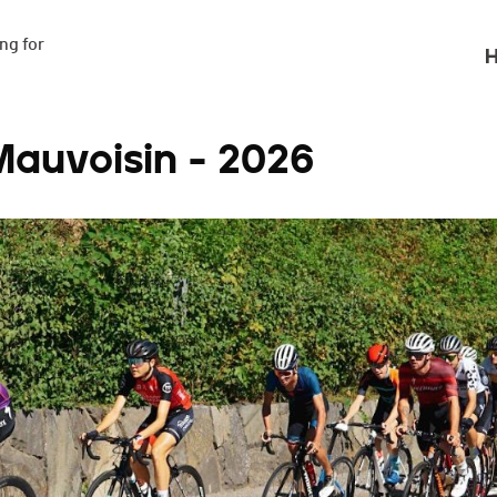
g for

H
auvoisin - 2026