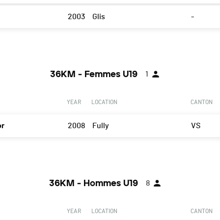
2003
Glis
-
36KM - Femmes U19
1
YEAR
LOCATION
CANTON
or
2008
Fully
VS
36KM - Hommes U19
8
YEAR
LOCATION
CANTON