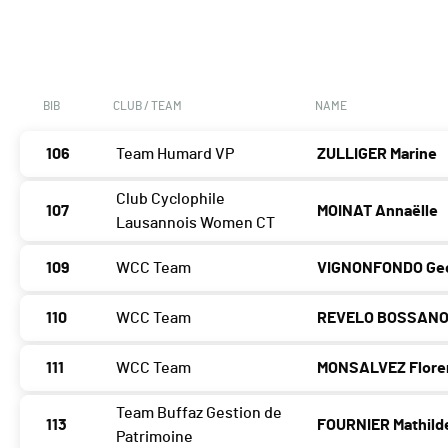
BIB
CLUB / TEAM
NAME
106
Team Humard VP
ZULLIGER Marine
Club Cyclophile
107
MOINAT Annaëlle
Lausannois Women CT
109
WCC Team
VIGNONFONDO Geo
110
WCC Team
REVELO BOSSANO N
111
WCC Team
MONSALVEZ Flore
Team Buffaz Gestion de
113
FOURNIER Mathild
Patrimoine