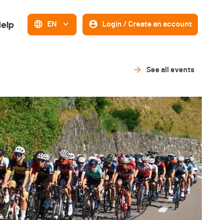
elp
EN
Login / Create an account
See all events