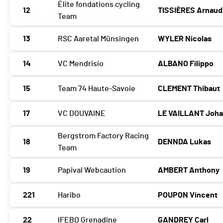
Élite fondations cycling
12
TISSIÈRES Arnaud
Team
13
RSC Aaretal Münsingen
WYLER Nicolas
14
VC Mendrisio
ALBANO Filippo
15
Team 74 Haute-Savoie
CLEMENT Thibaut
17
VC DOUVAINE
LE VAILLANT Joh
Bergstrom Factory Racing
18
DENNDA Lukas
Team
19
Papival Webcaution
AMBERT Anthony
221
Haribo
POUPON Vincent
22
IFEBO Grenadine
GANDREY Carl