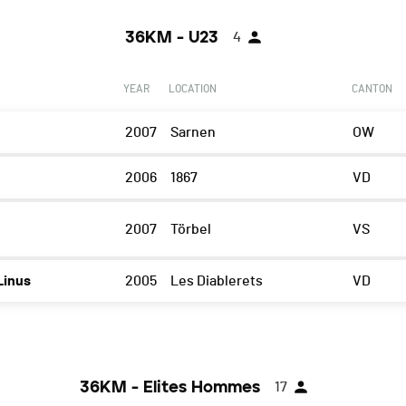
36KM - U23
4
YEAR
LOCATION
CANTON
2007
Sarnen
OW
2006
1867
VD
2007
Törbel
VS
Linus
2005
Les Diablerets
VD
36KM - Elites Hommes
17