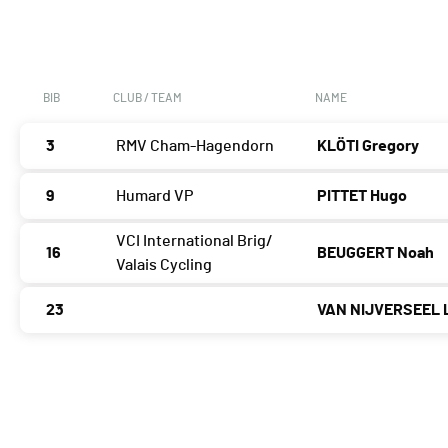
BIB
CLUB / TEAM
NAME
3
RMV Cham-Hagendorn
KLÖTI Gregory
9
Humard VP
PITTET Hugo
VCI International Brig/
16
BEUGGERT Noah
Valais Cycling
23
VAN NIJVERSEEL 