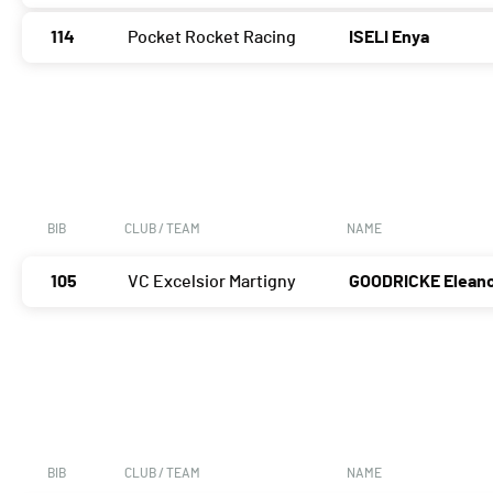
114
Pocket Rocket Racing
ISELI Enya
BIB
CLUB / TEAM
NAME
105
VC Excelsior Martigny
GOODRICKE Elean
BIB
CLUB / TEAM
NAME