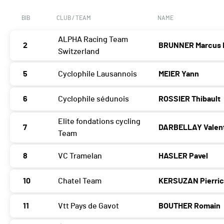
BIB
CLUB / TEAM
NAME
ALPHA Racing Team
2
BRUNNER Marcus 
Switzerland
5
Cyclophile Lausannois
MEIER Yann
6
Cyclophile sédunois
ROSSIER Thibault
Elite fondations cycling
7
DARBELLAY Valen
Team
8
VC Tramelan
HASLER Pavel
10
Chatel Team
KERSUZAN Pierri
11
Vtt Pays de Gavot
BOUTHER Romain