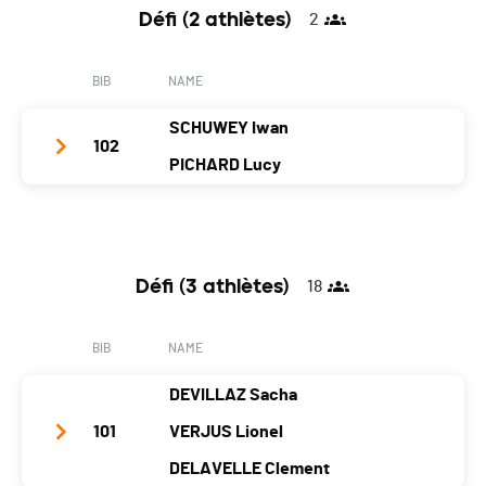
Canton
-
Défi (2 athlètes)
2
Location
-
Nat.
FRA
Canton
-
BIB
NAME
Category
Défi (1 coureur)
Nat.
GER
PAI.
SCHUWEY Iwan
Category
Défi (1 coureur)
102
PICHARD Lucy
PAI.
Team Name
Team Mulaff
Year
1969
1989
Défi (3 athlètes)
18
Location
Estavayer-Le-Lac
Les Diablerets
Canton
FR
VD
BIB
NAME
Nat.
SUI
DEVILLAZ Sacha
Category
Défi (2 athlètes)
101
VERJUS Lionel
PAI.
DELAVELLE Clement