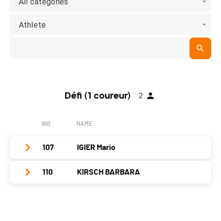
All categories
Athlete
Défi (1 coureur)
2
BIB
NAME
107
IGIER Mario
110
KIRSCH BARBARA
Club / Team
freetrail racing
Year
1958
Club / Team
KIRSCH BARBARA
Location
Les Abrets
Year
1984