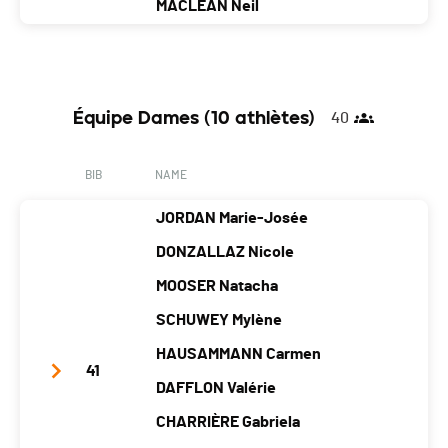
Nat.
FRA
MACLEAN Neil
Location
Saint-
Annecy-Le-
Thorens-
Category
Défi (3 athlètes)
Jorioz
Vieux
Glières
Team Name
Chamoniards
PAI.
Canton
-
-
-
Year
1967
1983
1976
Nat.
FRA
Équipe Dames (10 athlètes)
40
Location
La Croix
.
Chamonix Mont
Category
Défi (3 athlètes)
(lutry)
Blanc
BIB
NAME
PAI.
Canton
VD
-
-
JORDAN Marie-Josée
Nat.
GBR
DONZALLAZ Nicole
Category
Défi (3 athlètes)
MOOSER Natacha
PAI.
SCHUWEY Mylène
HAUSAMMANN Carmen
41
DAFFLON Valérie
CHARRIÈRE Gabriela