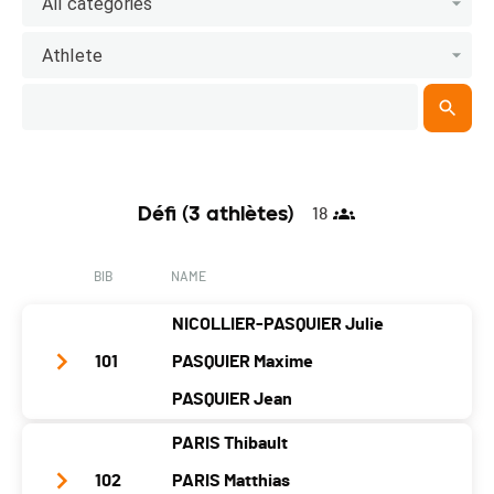
All categories
Athlete
Défi (3 athlètes)
18
BIB
NAME
NICOLLIER-PASQUIER Julie
101
PASQUIER Maxime
PASQUIER Jean
PARIS Thibault
Team Name
Les Allumés
102
PARIS Matthias