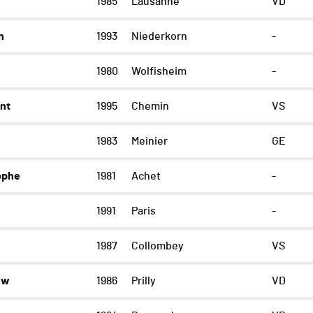
1985
Lausanne
VD
n
1993
Niederkorn
-
1980
Wolfisheim
-
nt
1995
Chemin
VS
1983
Meinier
GE
ophe
1981
Achet
-
1991
Paris
-
1987
Collombey
VS
ew
1986
Prilly
VD