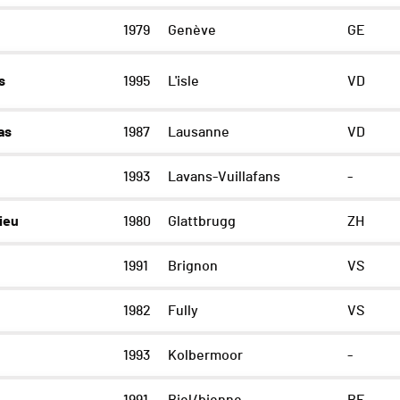
1979
Genève
GE
s
1995
L'isle
VD
as
1987
Lausanne
VD
1993
Lavans-Vuillafans
-
ieu
1980
Glattbrugg
ZH
1991
Brignon
VS
1982
Fully
VS
1993
Kolbermoor
-