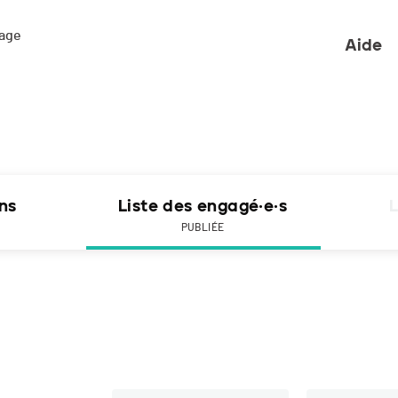
ge 

Aide
ons
Liste des engagé·e·s
L
PUBLIÉE