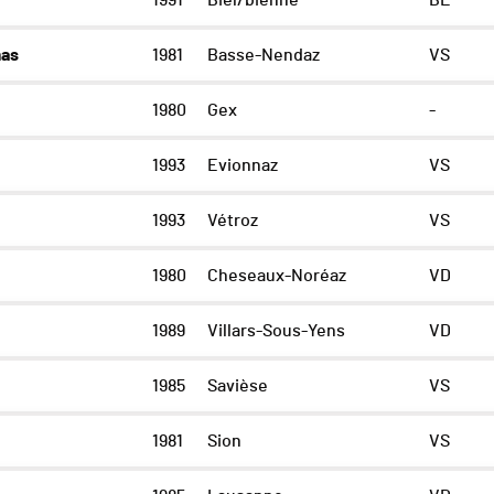
1991
Biel/bienne
BE
as
1981
Basse-Nendaz
VS
1980
Gex
-
1993
Evionnaz
VS
o
1993
Vétroz
VS
1980
Cheseaux-Noréaz
VD
1989
Villars-Sous-Yens
VD
1985
Savièse
VS
1981
Sion
VS