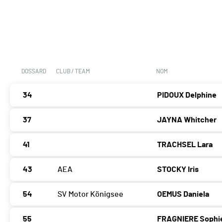
DOSSARD
CLUB / TEAM
NOM
34
PIDOUX Delphine
37
JAYNA Whitcher
41
TRACHSEL Lara
43
AEA
STOCKY Iris
54
SV Motor Königsee
OEMUS Daniela
55
FRAGNIERE Sophi