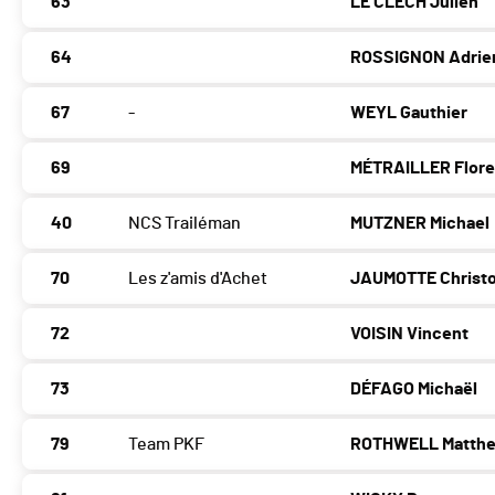
63
LE CLECH Julien
64
ROSSIGNON Adrie
67
-
WEYL Gauthier
69
MÉTRAILLER Flore
40
NCS Trailéman
MUTZNER Michael
70
Les z'amis d'Achet
JAUMOTTE Christ
72
VOISIN Vincent
73
DÉFAGO Michaël
79
Team PKF
ROTHWELL Matth