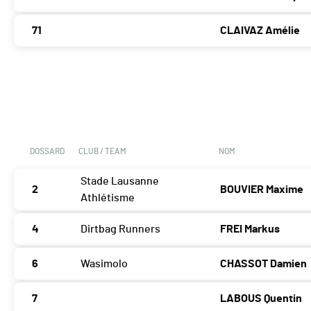
71
CLAIVAZ Amélie
DOSSARD
CLUB / TEAM
NOM
Stade Lausanne
2
BOUVIER Maxime
Athlétisme
4
Dirtbag Runners
FREI Markus
6
Wasimolo
CHASSOT Damien
7
LABOUS Quentin