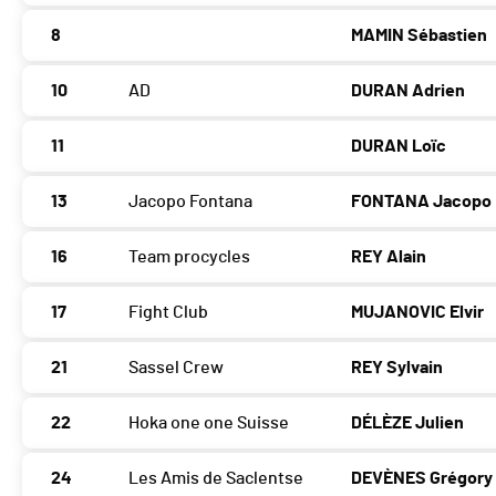
8
MAMIN Sébastien
10
AD
DURAN Adrien
11
DURAN Loïc
13
Jacopo Fontana
FONTANA Jacopo
16
Team procycles
REY Alain
17
Fight Club
MUJANOVIC Elvir
21
Sassel Crew
REY Sylvain
22
Hoka one one Suisse
DÉLÈZE Julien
24
Les Amis de Saclentse
DEVÈNES Grégory