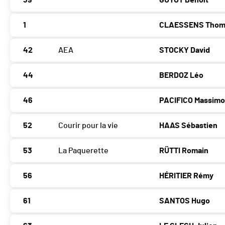
39
GUYOT Benoît
1
CLAESSENS Thom
42
AEA
STOCKY David
44
BERDOZ Léo
46
PACIFICO Massim
52
Courir pour la vie
HAAS Sébastien
53
La Paquerette
RÜTTI Romain
56
HÉRITIER Rémy
61
SANTOS Hugo