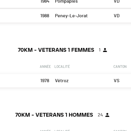
1984
Pompaples
VD
1988
Peney-Le-Jorat
VD
70KM - VETERANS 1 FEMMES
1
ANNÉE
LOCALITÉ
CANTON
1978
Vétroz
VS
70KM - VETERANS 1 HOMMES
24