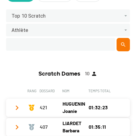
Top 10 Scratch
Athlète
Scratch Dames
10
RANG
DOSSARD
NOM
TEMPS TOTAL
HUGUENIN
421
01:32:23
Joanie
LIARDET
407
01:35:11
Club / Team
VC Vignoble Cyclerc
Barbara