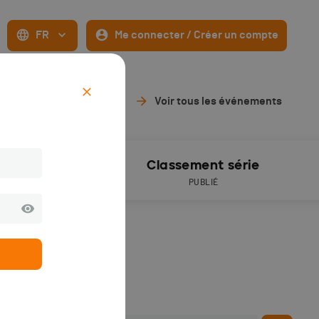
FR
Me connecter / Créer un compte
Voir tous les événements
Résultats
Classement série
PUBLIÉS
PUBLIÉ