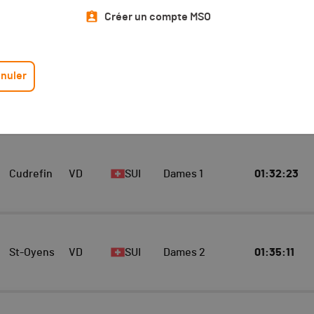
Top 10 Scratch
Athlète
Créer un compte MSO
Scratch Dames
10
nuler
E
LOCALITÉ
CANTON
NAT.
CATÉGORIE
TEMPS TOTAL
Cudrefin
VD
SUI
Dames 1
01:32:23
St-Oyens
VD
SUI
Dames 2
01:35:11