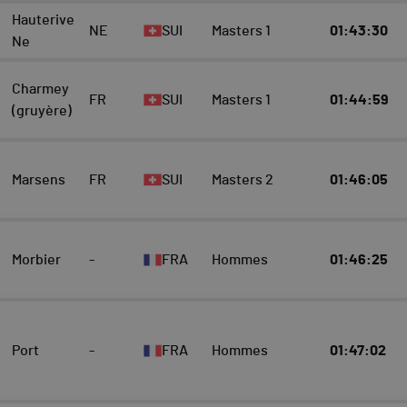
Hauterive
NE
SUI
Masters 1
01:43:30
Ne
Charmey
FR
SUI
Masters 1
01:44:59
(gruyère)
Marsens
FR
SUI
Masters 2
01:46:05
Morbier
-
FRA
Hommes
01:46:25
Port
-
FRA
Hommes
01:47:02