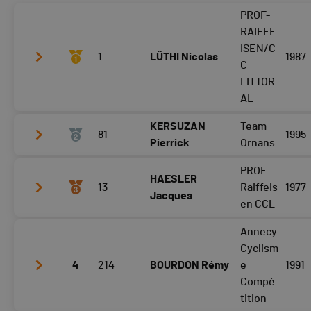
PROF-
RAIFFE
ISEN/C
1
LÜTHI Nicolas
1987
C
LITTOR
AL
KERSUZAN
Team
81
1995
Tour 3
21:31
Pierrick
Ornans
Tour 4
22:07
PROF
HAESLER
Tour 3
21:55
Tour 5
22:50
13
Raiffeis
1977
Jacques
Tour 4
22:26
en CCL
Tour 5
23:01
Annecy
Tour 3
22:24
Cyclism
Tour 4
4
214
23:35
BOURDON Rémy
e
1991
Compé
Tour 5
23:46
tition