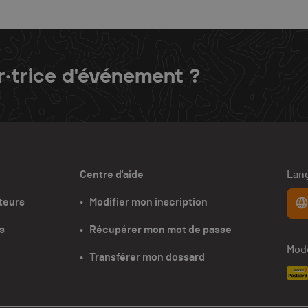
r·trice d'événement ?
Centre d'aide
Lang
teurs
•   Modifier mon inscription
s
•   Récupérer mon mot de passe
Mode
•   Transférer mon dossard