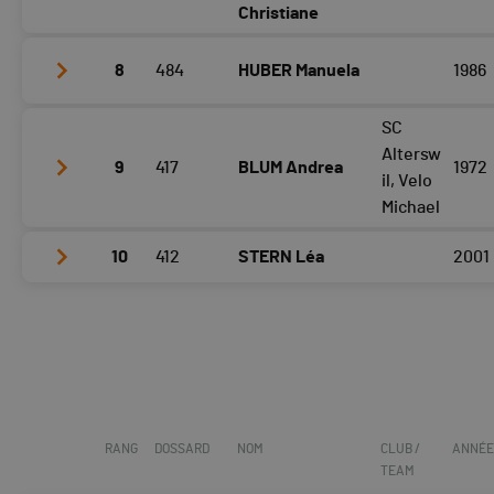
Tour 4
28:58
Christiane
8
484
HUBER Manuela
1986
Tour 3
29:19
Tour 4
29:08
SC
Tour 3
31:20
Altersw
9
417
BLUM Andrea
1972
Tour 4
30:32
il, Velo
Michael
10
412
STERN Léa
2001
Tour 3
31:14
Tour 4
33:01
Tour 3
33:49
Tour 4
36:12
RANG
DOSSARD
NOM
CLUB /
ANNÉ
TEAM