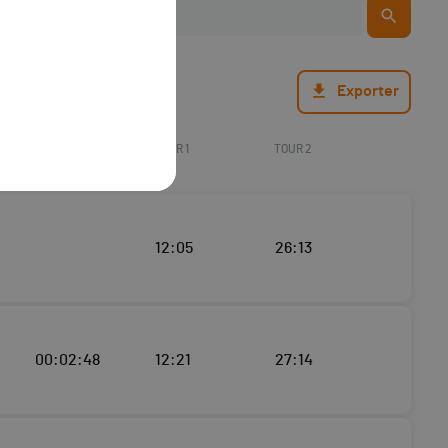
Exporter
ECART
TOUR 1
TOUR 2
12:05
26:13
00:02:48
12:21
27:14