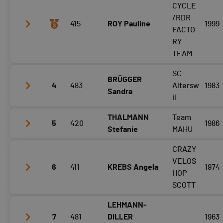
Tour 3
27:50
CYCLE
Tour 4
27:44
/RDR
415
ROY Pauline
1999
FACTO
RY
TEAM
SC-
BRÜGGER
Tour 3
28:40
4
483
Altersw
1983
Sandra
Tour 4
30:36
il
THALMANN
Team
5
420
1986
Tour 3
29:32
Stefanie
MAHU
Tour 4
30:35
CRAZY
Tour 3
28:52
VELOS
6
411
KREBS Angela
1974
Tour 4
29:25
HOP
SCOTT
LEHMANN-
Tour 3
29:19
7
481
DILLER
1963