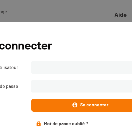
ge 

Aide
2018
 connecter
ilisateur
Liste des engagé·e·s
Live timing
PUBLIÉE
 de passe
Se connecter
Mot de passe oublié ?