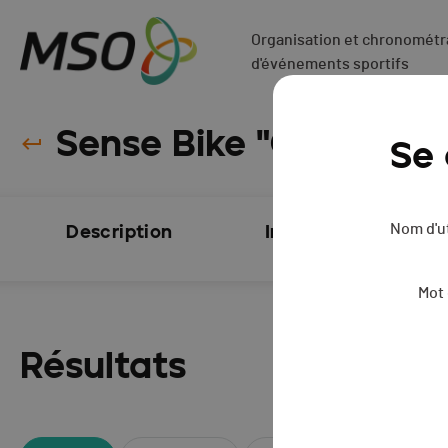
Organisation et chronométra
d'événements sportifs
Sense Bike "GBC 7" - 
Se
Nom d'ut
Description
Inscriptions
FERMÉES
Mot
Résultats