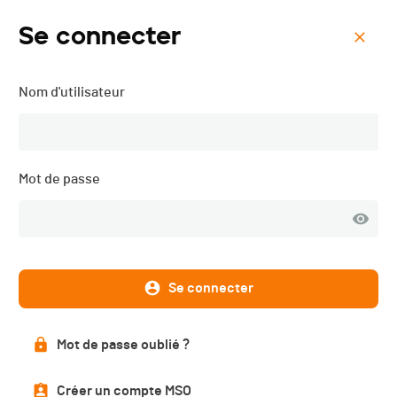
Se connecter
Menu
Nom d'utilisateur
Trail - Défis du Jubilé -
2018
Mot de passe
Description
Se connecter
DATE
Mot de passe oublié ?
13.10.2018
Créer un compte MSO
LOCALISATION