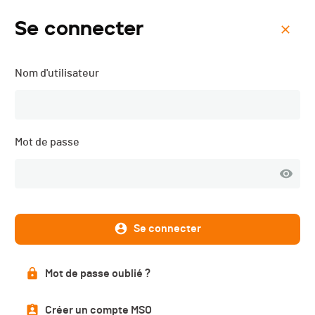
Se connecter
Menu
Nom d'utilisateur
Trail des Patrouilleurs -
2018
Mot de passe
Description
Se connecter
DATE
Mot de passe oublié ?
29.09.2018
Créer un compte MSO
LOCALISATION