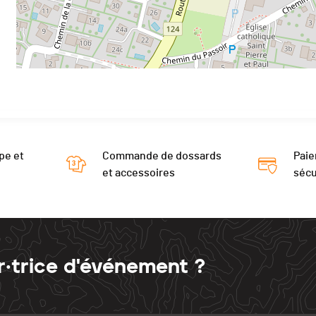
pe et
Commande de dossards
Paie
et accessoires
sécu
r·trice d'événement ?