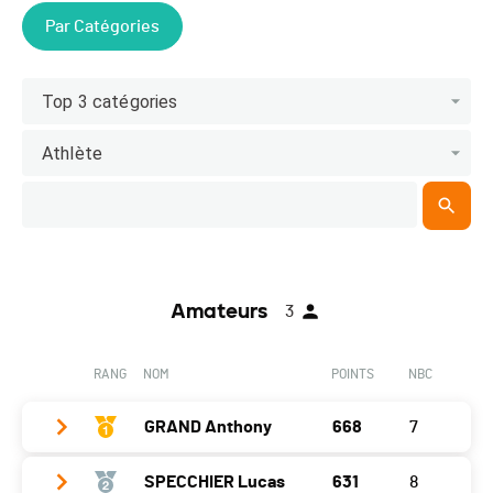
Par Catégories
Top 3 catégories
Athlète
Amateurs
3
RANG
NOM
POINTS
NBC
GRAND Anthony
668
7
SPECCHIER Lucas
631
8
Année
1991