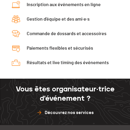
Bex
Écart
0
19
Inscription aux événements en ligne
Nat.
SUI
Montreux
95
Ménières
89
Écart
20
Payerne
97
Gestion d'équipe et des ami·e·s
Montreux
93
Ménières
87
Cossonay
97
Payerne
93
Commande de dossards et accessoires
Montreux
91
Colombier
90
Cossonay
90
Payerne
95
Corbières
91
Paiements flexibles et sécurisés
Colombier
88
Cossonay
91
Porrentruy
91
Corbières
89
Résultats et live timing des événements
Colombier
89
Bex
91
Porrentruy
89
Corbières
90
Bex
90
Porrentruy
10
Vous êtes organisateur·trice
Bex
89
d'événement ?
Découvrez nos services