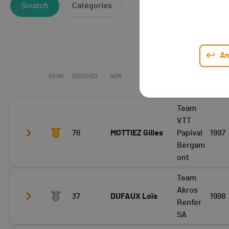
Scratch
Catégories
An
RANG
DOSSARD
NOM
CLUB /
ANNÉ
TEAM
Team
VTT
76
MOTTIEZ Gilles
Papival
1997
Bergam
ont
Team
Tour 3
05:15
Akros
37
DUFAUX Loïs
1998
Tour 4
05:13
Renfer
SA
Tour 5
05:13