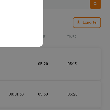
Exporter
ECART
TOUR 1
TOUR 2
05:29
05:13
00:01:36
05:30
05:26