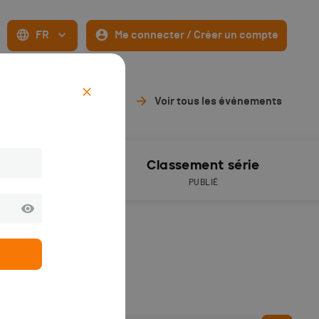
FR
Me connecter / Créer un compte
Voir tous les événements
Résultats
Classement série
PUBLIÉS
PUBLIÉ