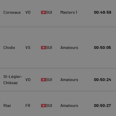
Corseaux
VD
SUI
Masters 1
00:49:59
Choëx
VS
SUI
Amateurs
00:50:05
St-Légier-
VD
SUI
Amateurs
00:50:24
Chiésaz
Riaz
FR
SUI
Amateurs
00:50:27