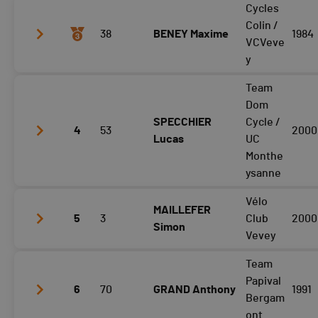
Cycles
Tour 6
05:12
Tour 3
05:28
Colin /
38
BENEY Maxime
1984
Tour 7
05:16
Tour 4
05:34
VCVeve
Tour 8
05:11
y
Tour 5
05:25
Tour 9
05:20
Team
Tour 6
05:23
Tour 3
05:23
Dom
Tour 7
05:27
Tour 4
05:38
SPECCHIER
Cycle /
4
53
2000
Tour 8
05:18
Lucas
UC
Tour 5
05:35
Monthe
Tour 9
05:28
Tour 6
05:29
ysanne
Tour 7
05:30
Vélo
MAILLEFER
Tour 3
05:40
Tour 8
5
3
05:31
Club
2000
Simon
Tour 4
05:29
Vevey
Tour 9
05:35
Tour 5
05:27
Team
Tour 3
05:38
Papival
Tour 6
05:30
6
70
GRAND Anthony
1991
Tour 4
05:32
Bergam
Tour 7
05:40
ont