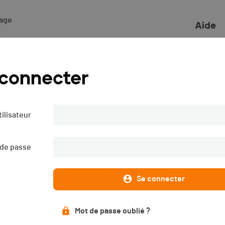
ge 

Aide
RC8" - 2018
 connecter
ilisateur
Liste des engagé·e·s
Live timing
PUBLIÉE
 de passe
Se connecter
Mot de passe oublié ?