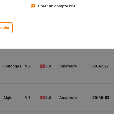
Top 10 Scratch
Athlète
Créer un compte MSO
Scratch Hommes
10
nuler
E
LOCALITÉ
CANTON
NAT.
CATÉGORIE
TEMPS TOTAL
Collonges
VS
SUI
Amateurs
00:47:27
Aigle
VD
SUI
Amateurs
00:49:03