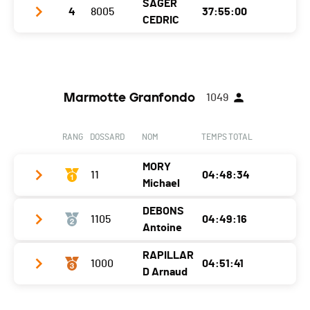
SAGER
4
8005
37:55:00
Club / Team
Localité
-
CEDRIC
Année
1962
Canton
-
Club / Team
DEBIOPHARM 2
Localité
Anzère
Nat.
SUI
Année
1971
Canton
VS
Marmotte Granfondo
1049
Localité
Vétroz
Nat.
SUI
Canton
VS
RANG
DOSSARD
NOM
TEMPS TOTAL
Nat.
SUI
MORY
11
04:48:34
Michael
DEBONS
1105
04:49:16
Club / Team
Antoine
Année
1999
RAPILLAR
1000
04:51:41
Club / Team
VC Excelsior Martigny
Localité
Saint Martin D Heres
D Arnaud
Année
1998
Canton
-
Club / Team
SWTY Mountain Tschopp