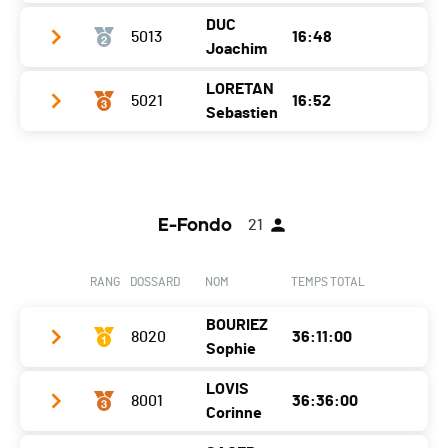
DUC
5013
16:48
Club / Team
Joachim
Année
2010
LORETAN
5021
16:52
Club / Team
Cyclophile sédunois
Localité
-
Sebastien
Année
2008
Canton
-
Club / Team
Localité
Chalais
Nat.
SUI
Année
2010
Canton
VS
E-Fondo
21
Localité
-
Nat.
SUI
Canton
-
RANG
DOSSARD
NOM
TEMPS TOTAL
Nat.
SUI
BOURIEZ
8020
36:11:00
Sophie
LOVIS
8001
36:36:00
Club / Team
Corinne
Année
1963