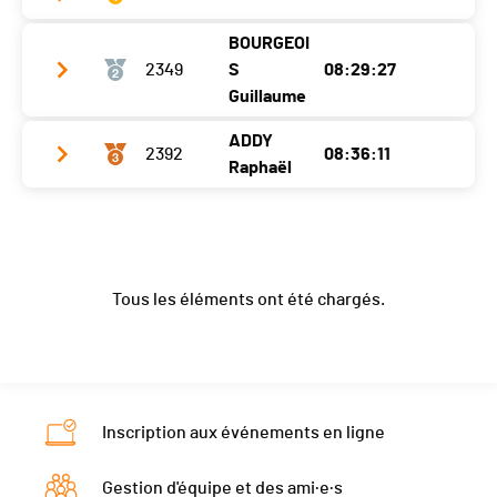
BOURGEOI
Club / Team
2349
S
08:29:27
Année
1988
Guillaume
Localité
Colle Di Val Elsa
ADDY
2392
08:36:11
Club / Team
Velo Perfection
Raphaël
Canton
-
Année
1983
Nat.
SUI
Club / Team
Ciclissimo Uvrier
Localité
Bougy-Villars
Année
1990
Canton
VD
Tous les éléments ont été chargés.
Localité
Isérables
Nat.
SUI
Canton
VS
Nat.
SUI
Inscription aux événements en ligne
Gestion d'équipe et des ami·e·s