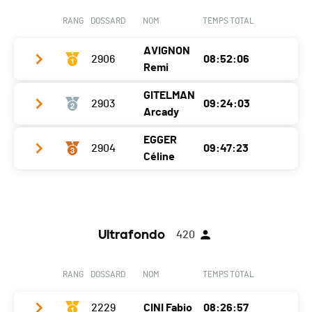
Canton
GE
RANG
DOSSARD
NOM
TEMPS TOTAL
Nat.
SUI
AVIGNON
2906
08:52:06
Remi
GITELMAN
2903
09:24:03
Équipe
Arcady
Année
1984
EGGER
2904
09:47:23
Équipe
Localité
Grans
Céline
Année
1966
Canton
-
Équipe
Localité
Ariel
Nat.
SUI
Année
1979
Canton
-
Ultrafondo
420
Localité
Tannay
Nat.
SUI
Canton
VD
RANG
DOSSARD
NOM
TEMPS TOTAL
Nat.
SUI
2229
CINI Fabio
08:26:57