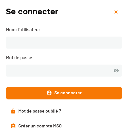
Se connecter
Menu
Nom d'utilisateur
Romandie Run - Le
Pommier d'Amour - 2020
Mot de passe
Classement série
PUBLIÉ
Se connecter
Classements série
Mot de passe oublié ?
Créer un compte MSO