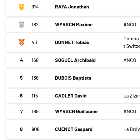
914
RAYA Jonathan
182
WYRSCH Maxime
ANCO
Compre
40
DONNET Tobias
t Switz
4
168
SOGUEL Archibald
ANCO
5
136
DUBOIS Baptiste
6
115
GADLER David
La Ziza
7
189
WYRSCH Guillaume
ANCO
8
908
CUENOT Gaspard
La Brév