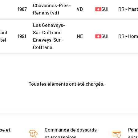
Chavannes-Près-
1987
VD
SUI
RR - Ma
Renens (vd)
Les Geneveys-
iant
Sur-Coffrane
1991
NE
SUI
RR - Ho
tel
Eneveys-Sur-
Coffrane
Tous les éléments ont été chargés.
pe et
Commande de dossards
Paie
et accessoires
sécu