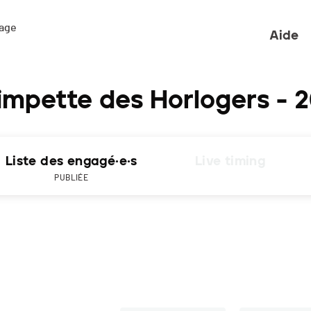
ge 

Aide
impette des Horlogers - 
Liste des engagé·e·s
Live timing
PUBLIÉE