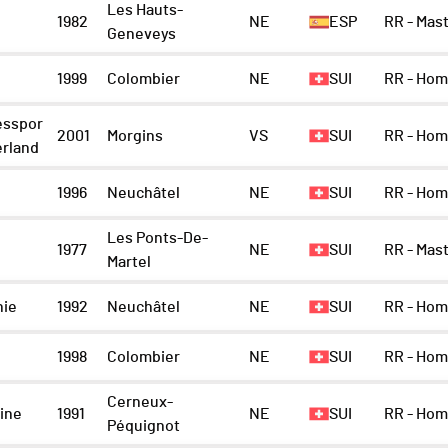
Les Hauts-
1982
NE
ESP
RR - Ma
Geneveys
1999
Colombier
NE
SUI
RR - Ho
sspor
2001
Morgins
VS
SUI
RR - Ho
erland
1996
Neuchâtel
NE
SUI
RR - Ho
Les Ponts-De-
1977
NE
SUI
RR - Ma
Martel
nie
1992
Neuchâtel
NE
SUI
RR - Ho
1998
Colombier
NE
SUI
RR - Ho
Cerneux-
ine
1991
NE
SUI
RR - Ho
Péquignot