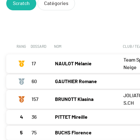
Scratch
Catégories
RANG
DOSSARD
NOM
CLUB / T
Team Sp
17
NAULOT Mélanie
Neige
60
GAUTHIER Romane
JOLIAT
157
BRUNOTT Klasina
S.CH
4
36
PITTET Mireille
5
75
BUCHS Florence