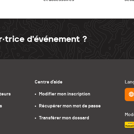
r·trice d'événement ?
Centre d'aide
Lang
teurs
•   Modifier mon inscription
s
•   Récupérer mon mot de passe
Mode
•   Transférer mon dossard