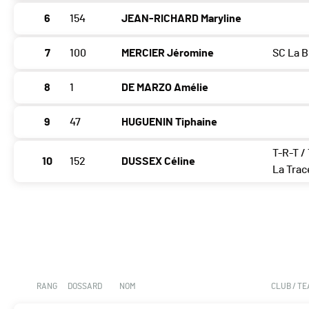
6
154
JEAN-RICHARD Maryline
7
100
MERCIER Jéromine
SC La B
8
1
DE MARZO Amélie
9
47
HUGUENIN Tiphaine
T-R-T /
10
152
DUSSEX Céline
La Trac
RANG
DOSSARD
NOM
CLUB / T