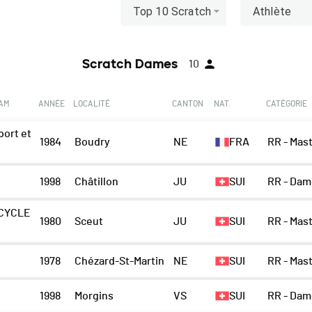
Top 10 Scratch
Athlète
Scratch Dames
10
EAM
ANNÉE
LOCALITÉ
CANTON
NAT.
CATÉGORIE
ort et
1984
Boudry
NE
FRA
RR - Mas
1998
Châtillon
JU
SUI
RR - Dam
CYCLE
1980
Sceut
JU
SUI
RR - Mas
1978
Chézard-St-Martin
NE
SUI
RR - Mas
1998
Morgins
VS
SUI
RR - Dam