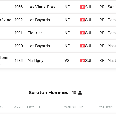
1966
Les Vieux-Près
NE
SUI
RR - Sen
révine
1992
Les Bayards
NE
SUI
RR - Dam
1991
Fleurier
NE
SUI
RR - Dam
1990
Les Bayards
NE
SUI
RR - Mas
 Team
1983
Martigny
VS
SUI
RR - Mas
e
Scratch Hommes
10
EAM
ANNÉE
LOCALITÉ
CANTON
NAT.
CATÉGORIE