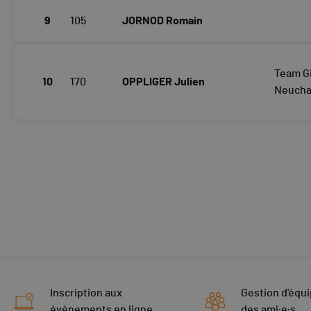
9
105
JORNOD Romain
Team G
10
170
OPPLIGER Julien
Neucha
Inscription aux
Gestion d'équi
événements en ligne
des ami·e·s