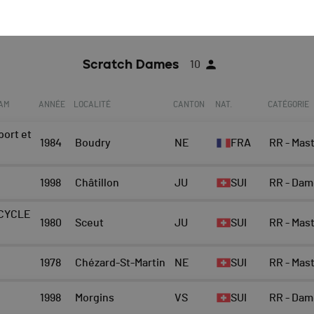
Top 10 Scratch
Athlète
Scratch Dames
10
EAM
ANNÉE
LOCALITÉ
CANTON
NAT.
CATÉGORIE
ort et
1984
Boudry
NE
FRA
RR - Mas
1998
Châtillon
JU
SUI
RR - Dam
CYCLE
1980
Sceut
JU
SUI
RR - Mas
1978
Chézard-St-Martin
NE
SUI
RR - Mas
1998
Morgins
VS
SUI
RR - Dam