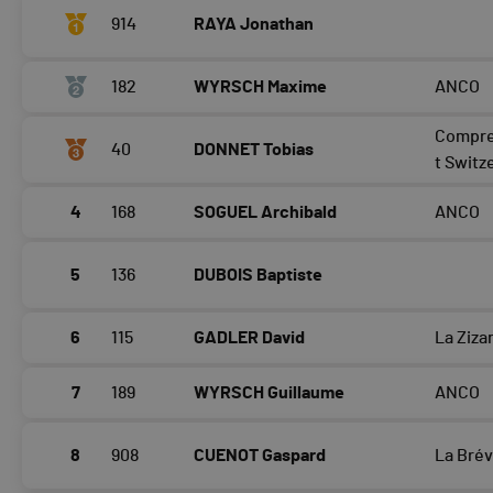
914
RAYA Jonathan
182
WYRSCH Maxime
ANCO
Compre
40
DONNET Tobias
t Switz
4
168
SOGUEL Archibald
ANCO
5
136
DUBOIS Baptiste
6
115
GADLER David
La Ziza
7
189
WYRSCH Guillaume
ANCO
8
908
CUENOT Gaspard
La Brév