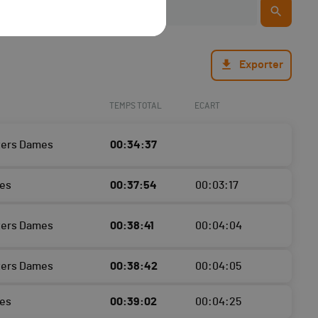
Exporter
TEMPS TOTAL
ECART
ters Dames
00:34:37
es
00:37:54
00:03:17
ters Dames
00:38:41
00:04:04
ters Dames
00:38:42
00:04:05
es
00:39:02
00:04:25