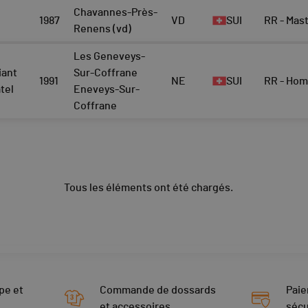
Chavannes-Près-
1987
VD
SUI
RR - Ma
Renens (vd)
Les Geneveys-
iant
Sur-Coffrane
1991
NE
SUI
RR - Ho
tel
Eneveys-Sur-
Coffrane
Tous les éléments ont été chargés.
pe et
Commande de dossards
Paie
et accessoires
sécu