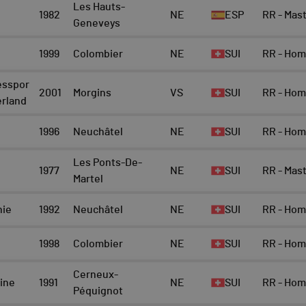
Les Hauts-
1982
NE
ESP
RR - Ma
Geneveys
1999
Colombier
NE
SUI
RR - Ho
sspor
2001
Morgins
VS
SUI
RR - Ho
erland
1996
Neuchâtel
NE
SUI
RR - Ho
Les Ponts-De-
1977
NE
SUI
RR - Ma
Martel
nie
1992
Neuchâtel
NE
SUI
RR - Ho
1998
Colombier
NE
SUI
RR - Ho
Cerneux-
ine
1991
NE
SUI
RR - Ho
Péquignot