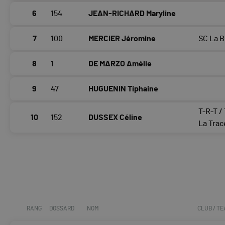
6
154
JEAN-RICHARD Maryline
7
100
MERCIER Jéromine
SC La B
8
1
DE MARZO Amélie
9
47
HUGUENIN Tiphaine
T-R-T /
10
152
DUSSEX Céline
La Trac
RANG
DOSSARD
NOM
CLUB / T