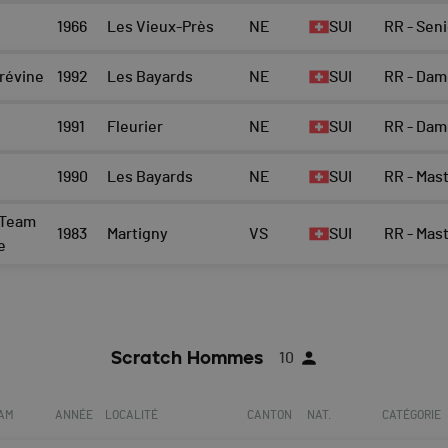
1966
Les Vieux-Près
NE
SUI
RR - Sen
révine
1992
Les Bayards
NE
SUI
RR - Dam
1991
Fleurier
NE
SUI
RR - Dam
1990
Les Bayards
NE
SUI
RR - Mas
 Team
1983
Martigny
VS
SUI
RR - Mas
e
Scratch Hommes
10
EAM
ANNÉE
LOCALITÉ
CANTON
NAT.
CATÉGORIE