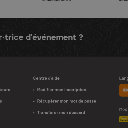
r·trice d'événement ?
Centre d'aide
Lang
teurs
•   Modifier mon inscription
s
•   Récupérer mon mot de passe
Mode
•   Transférer mon dossard