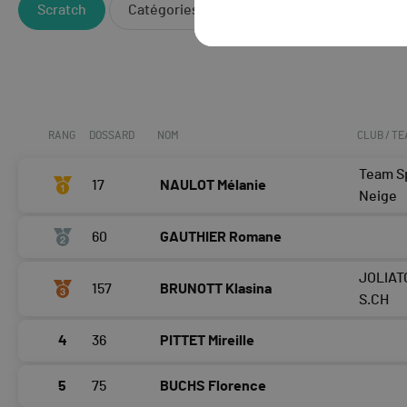
Scratch
Catégories
RANG
DOSSARD
NOM
CLUB / T
Team Sp
17
NAULOT Mélanie
Neige
60
GAUTHIER Romane
JOLIAT
157
BRUNOTT Klasina
S.CH
4
36
PITTET Mireille
5
75
BUCHS Florence