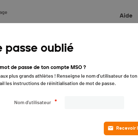
ge 

Aide
impette des Horlogers - 
 passe oublié
e mot de passe de ton compte MSO ?
Liste des engagé·e·s
Live timing
i aux plus grands athlètes ! Renseigne le nom d’utilisateur de t
PUBLIÉE
il les instructions de réinitialisation de mot de passe.
Nom d'utilisateur
Recevoir l