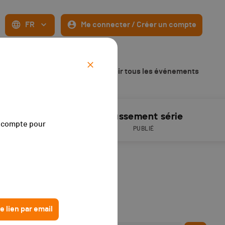
FR
Me connecter / Créer un compte
2020
Voir tous les événements
Résultats
Classement série
on compte pour
PUBLIÉS
PUBLIÉ
e lien par email