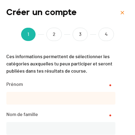
Créer un compte
Menu
Villars Ultraks - 2021
1
2
3
4
Ces informations permettent de sélectionner les
Description
catégories auxquelles tu peux participer et seront
publiées dans tes résultats de course.
Prénom
DATE
10.07.2021
Nom de famille
LOCALISATION
Villars-sur-Ollon (VD) (Vaud)