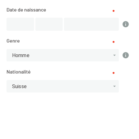
Date de naissance
SPORT
Trail Running - Course à pied
INSCRIPTIONS
Genre
08.12.2020 (11:00)
08.07.2021 (21:59)
Homme
PUBLICATION DE LA LISTE DES ENGAGÉ·E·S
Nationalité
11.03.2021 (11:00)
Suisse
Site de l'organisateur
Description