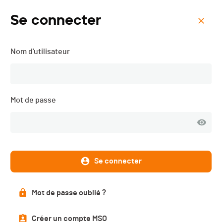
Se connecter
Menu
Nom d'utilisateur
Villars Ultraks - 2021
Description
Mot de passe
Se connecter
DATE
10.07.2021
Mot de passe oublié ?
LOCALISATION
Villars-sur-Ollon (VD) (Vaud)
Créer un compte MSO