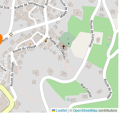
Leaflet
|
©
OpenStreetMap
contributors