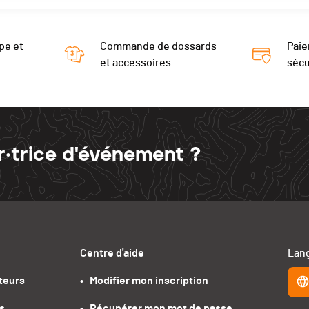
pe et
Commande de dossards
Paie
et accessoires
sécu
r·trice d'événement ?
Centre d'aide
Lang
teurs
•   Modifier mon inscription
s
•   Récupérer mon mot de passe