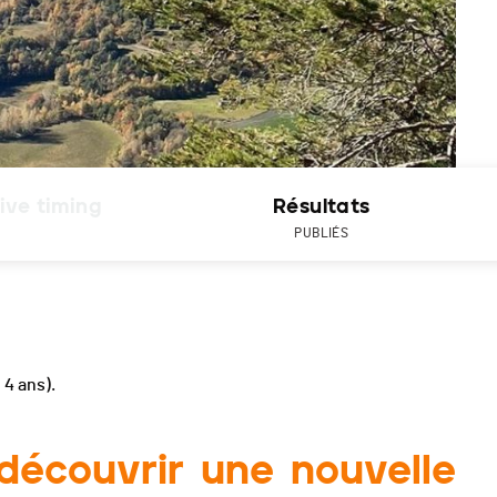
ive timing
Résultats
PUBLIÉS
e 4 ans).
découvrir une nouvelle