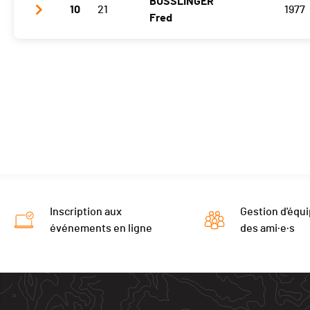
BUSSLINGER
Vélo
0h35'31 (8,+6)
10
21
1977
Fred
T2
0'46
Course à pied
0h20'06 (9,-1)
Vélo
0h38'05 (15,-6)
T2
0'28
Course à pied
0h20'26 (11)
Inscription aux
Gestion d'équi
événements en ligne
des ami·e·s