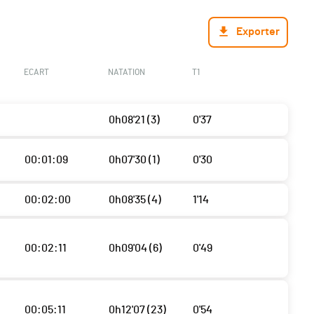
Exporter
ECART
NATATION
T1
0h08'21 (3)
0'37
00:01:09
0h07'30 (1)
0'30
00:02:00
0h08'35 (4)
1'14
00:02:11
0h09'04 (6)
0'49
00:05:11
0h12'07 (23)
0'54