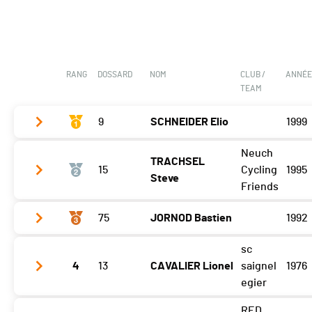
T2
0'45
Course à pied
0h23'02 (11,+2)
RANG
DOSSARD
NOM
CLUB /
ANNÉ
TEAM
9
SCHNEIDER Elio
1999
Neuch
TRACHSEL
Vélo
0h32'11 (1)
15
Cycling
1995
Steve
T2
0'30
Friends
Course à pied
0h18'04 (1)
75
JORNOD Bastien
1992
Vélo
0h33'30 (2)
T2
0'37
sc
Vélo
0h34'02 (4,+7)
4
13
CAVALIER Lionel
saignel
1976
Course à pied
0h18'50 (3)
T2
0'47
egier
Course à pied
0h18'26 (2,+2)
RED