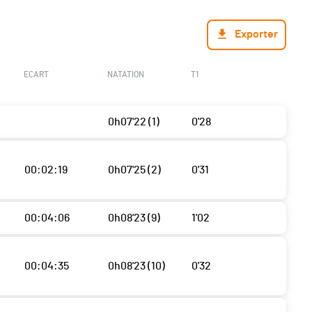
Exporter
ECART
NATATION
T1
0h07'22 (1)
0'28
00:02:19
0h07'25 (2)
0'31
00:04:06
0h08'23 (9)
1'02
00:04:35
0h08'23 (10)
0'32