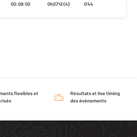
00:08:50
0h07'41 (4)
0'44
ments flexibles et
Résultats et live timing
risés
des événements