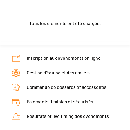
Année
2005
Club / Team
VC Echallens
Nat.
SUI
Localité
Chessel
Année
2006
Ecart
00:52:00
Canton
VD
Tous les éléments ont été chargés.
Localité
St-Cierges
Nat.
SUI
Canton
VD
Ecart
00:55:20
Nat.
SUI
Ecart
00:55:46
Inscription aux événements en ligne
Gestion d'équipe et des ami·e·s
Commande de dossards et accessoires
Paiements flexibles et sécurisés
Résultats et live timing des événements