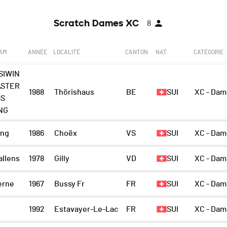
Scratch Dames XC
8
EAM
ANNÉE
LOCALITÉ
CANTON
NAT.
CATÉGORIE
SIWIN
STER
1988
Thörishaus
BE
SUI
XC - Dam
SS
NG
ing
1986
Choëx
VS
SUI
XC - Dam
allens
1978
Gilly
VD
SUI
XC - Dam
erne
1967
Bussy Fr
FR
SUI
XC - Dam
1992
Estavayer-Le-Lac
FR
SUI
XC - Dam