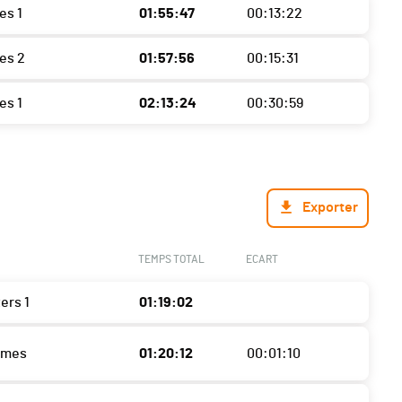
es 1
01:55:47
00:13:22
es 2
01:57:56
00:15:31
es 1
02:13:24
00:30:59
Exporter
TEMPS TOTAL
ECART
ers 1
01:19:02
mmes
01:20:12
00:01:10