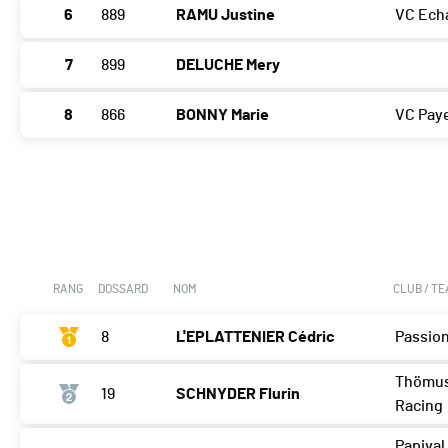
6
889
RAMU Justine
VC Ech
7
899
DELUCHE Mery
8
866
BONNY Marie
VC Pay
RANG
DOSSARD
NOM
CLUB / T
8
L'EPLATTENIER Cédric
Passion
Thömu
19
SCHNYDER Flurin
Racing
Papival