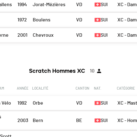
allens
1994
Jorat-Mézières
VD
SUI
XC - Dam
1972
Boulens
VD
SUI
XC - Dam
erne
2001
Chevroux
VD
SUI
XC - Dam
Scratch Hommes XC
10
EAM
ANNÉE
LOCALITÉ
CANTON
NAT.
CATÉGORIE
 Vélo
1992
Orbe
VD
SUI
XC - Mast
s
2003
Bern
BE
SUI
XC - Ho
 Scott