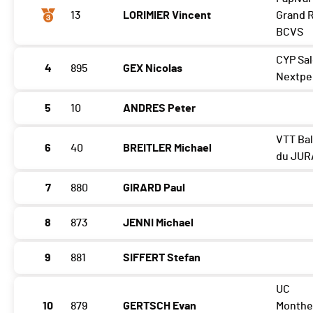
13
LORIMIER Vincent
Grand 
BCVS
CYP Sal
4
895
GEX Nicolas
Nextpe
5
10
ANDRES Peter
VTT Ba
6
40
BREITLER Michael
du JUR
7
880
GIRARD Paul
8
873
JENNI Michael
9
881
SIFFERT Stefan
UC
10
879
GERTSCH Evan
Monthe