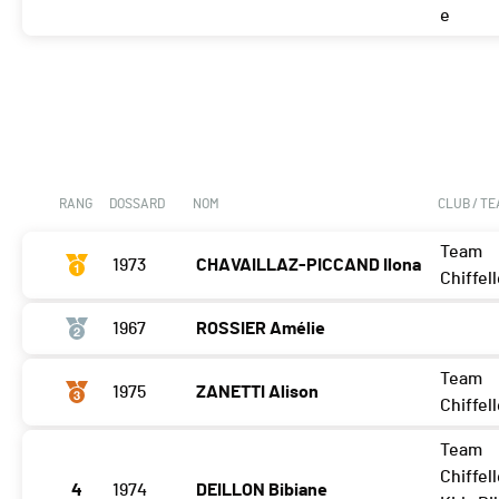
e
RANG
DOSSARD
NOM
CLUB / T
Team
1973
CHAVAILLAZ-PICCAND Ilona
Chiffel
1967
ROSSIER Amélie
Team
1975
ZANETTI Alison
Chiffel
Team
Chiffell
4
1974
DEILLON Bibiane