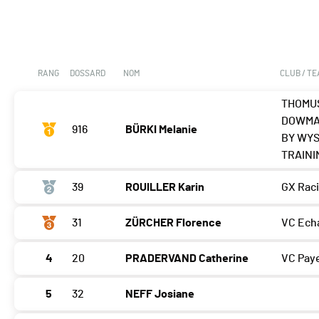
RANG
DOSSARD
NOM
CLUB / T
THOMU
DOWMA
916
BÜRKI Melanie
BY WY
TRAINI
39
ROUILLER Karin
GX Rac
31
ZÜRCHER Florence
VC Ech
4
20
PRADERVAND Catherine
VC Pay
5
32
NEFF Josiane