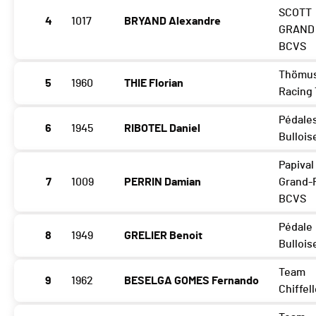
SCOTT
4
1017
BRYAND Alexandre
GRAND 
BCVS
Thömu
5
1960
THIE Florian
Racing
Pédale
6
1945
RIBOTEL Daniel
Bullois
Papival
7
1009
PERRIN Damian
Grand-
BCVS
Pédale
8
1949
GRELIER Benoit
Bullois
Team
9
1962
BESELGA GOMES Fernando
Chiffel