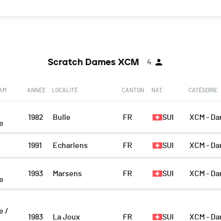
Scratch Dames XCM
4
EAM
ANNÉE
LOCALITÉ
CANTON
NAT.
CATÉGORIE
1982
Bulle
FR
SUI
XCM - D
le
1991
Echarlens
FR
SUI
XCM - D
1993
Marsens
FR
SUI
XCM - D
le
e /
1983
La Joux
FR
SUI
XCM - D