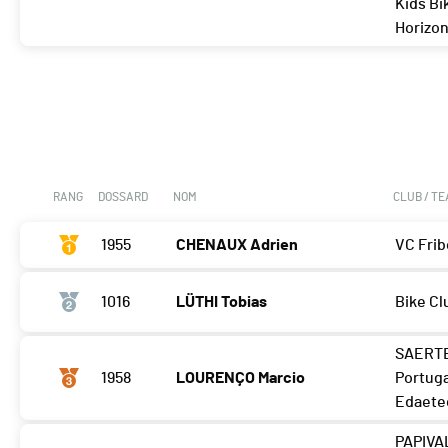
Kids Bi
Horizo
RANG
DOSSARD
NOM
CLUB / T
1955
CHENAUX Adrien
VC Fri
1016
LÜTHI Tobias
Bike Cl
SAERT
1958
LOURENÇO Marcio
Portuga
Edaete
PAPIVA