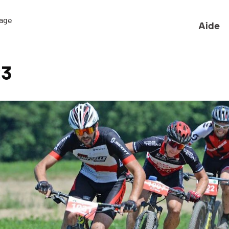
ge 

Aide
23