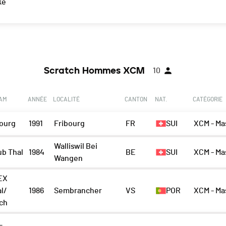
ke
n
Scratch Hommes XCM
10
EAM
ANNÉE
LOCALITÉ
CANTON
NAT.
CATÉGORIE
bourg
1991
Fribourg
FR
SUI
XCM - Ma
Walliswil Bei
ub Thal
1984
BE
SUI
XCM - Ma
Wangen
EX
l/
1986
Sembrancher
VS
POR
XCM - Ma
ch
L