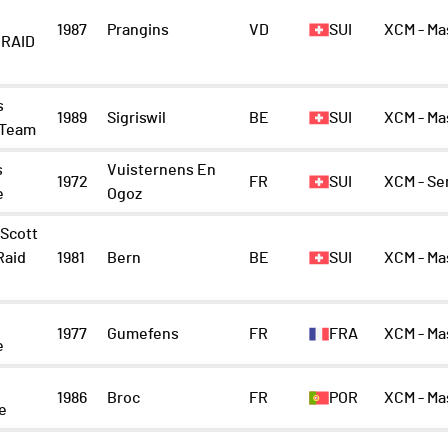
1987
Prangins
VD
SUI
XCM - Ma
RAID
s
1989
Sigriswil
BE
SUI
XCM - Ma
 Team
s
Vuisternens En
1972
FR
SUI
XCM - Se
e
Ogoz
 Scott
Raid
1981
Bern
BE
SUI
XCM - Ma
1977
Gumefens
FR
FRA
XCM - Ma
e
1986
Broc
FR
POR
XCM - Ma
le