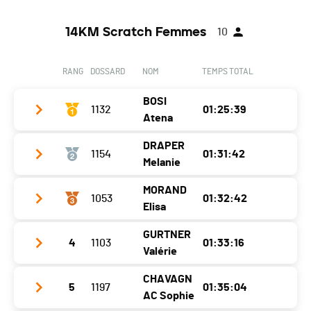
14KM Scratch Femmes
10
RANG
DOSSARD
NOM
TEMPS TOTAL
BOSI
1132
01:25:39
Atena
DRAPER
1154
01:31:42
Club / Team
CABroyard
Melanie
Année
1976
MORAND
1053
01:32:42
Club / Team
Footing Club Lausanne
Localité
Portalban
Elisa
Année
1975
Canton
FR
GURTNER
4
1103
01:33:16
Club / Team
Localité
Echallens
Nat.
SUI
Valérie
Année
2000
Canton
VD
Catégorie
14 km - Vétérans Femmes 1 F40
CHAVAGN
5
1197
01:35:04
Club / Team
Ski club lys
Localité
Vuadens
Nat.
GBR
AC Sophie
Ecart
00:16:41