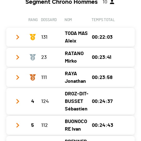
Segment Chrono Hommes
10
RANG
DOSSARD
NOM
TEMPS TOTAL
TODA MAS
131
00:22:03
Aleix
RATANO
23
00:23:41
Club / Team
E.A. MONT-ROIG DEL CAMP
Mirko
Année
1989
RAYA
111
00:23:58
Club / Team
SEP-Olympic
Localité
Couvet
Jonathan
Année
2001
Canton
NE
DROZ-DIT-
Club / Team
Martisports
Localité
Boudry
Nat.
ESP
4
124
BUSSET
00:24:37
Année
1982
Sébastien
Canton
NE
Catégorie
Les trentenaires affûtés - H30
Localité
Les Hauts-Geneveys
Nat.
SUI
BUONOCO
Ecart
5
112
00:24:43
Club / Team
RE Ivan
Canton
NE
Catégorie
Les fougueux vingtenaires - H20
Année
1986