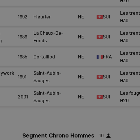
H20
Les trent
1992
Fleurier
NE
SUI
H30
n
La Chaux-De-
Les trent
1989
NE
SUI
g
Fonds
H30
Les trent
1985
Cortaillod
NE
FRA
H30
tywork
Saint-Aubin-
Les trent
1991
NE
SUI
Sauges
H30
Saint-Aubin-
Les foug
2001
NE
SUI
Sauges
H20
Segment Chrono Hommes
10