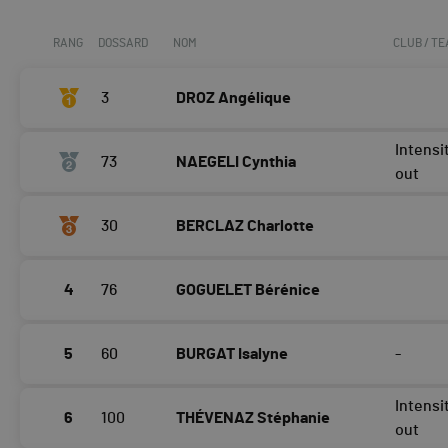
RANG
DOSSARD
NOM
CLUB / T
3
DROZ Angélique
Intensi
73
NAEGELI Cynthia
out
30
BERCLAZ Charlotte
4
76
GOGUELET Bérénice
5
60
BURGAT Isalyne
-
Intens
6
100
THÉVENAZ Stéphanie
out