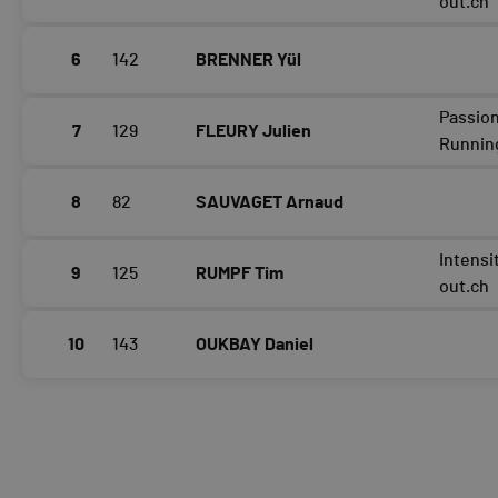
out.ch
6
142
BRENNER Yül
Passio
7
129
FLEURY Julien
Runnin
8
82
SAUVAGET Arnaud
Intensi
9
125
RUMPF Tim
out.ch
10
143
OUKBAY Daniel