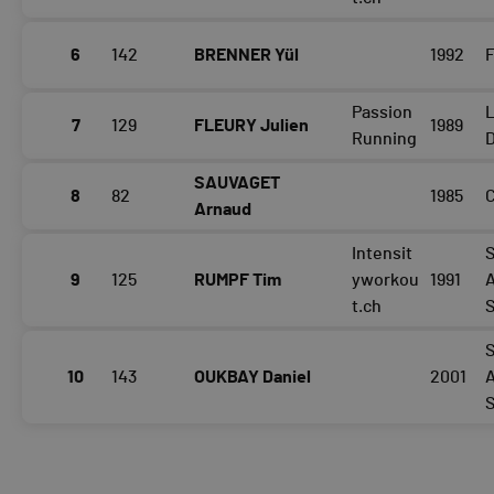
6
142
BRENNER Yül
1992
F
Passion
7
129
FLEURY Julien
1989
Running
SAUVAGET
8
82
1985
C
Arnaud
Intensit
S
9
125
RUMPF Tim
yworkou
1991
t.ch
S
10
143
OUKBAY Daniel
2001