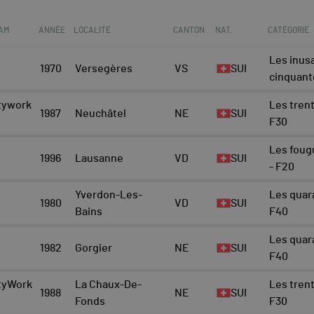
EAM
ANNÉE
LOCALITÉ
CANTON
NAT.
CATÉGORIE
Les inus
1970
Versegères
VS
SUI
cinquant
tywork
Les trent
1987
Neuchâtel
NE
SUI
F30
Les foug
1996
Lausanne
VD
SUI
- F20
Yverdon-Les-
Les quar
1980
VD
SUI
Bains
F40
Les quar
1982
Gorgier
NE
SUI
F40
ityWork
La Chaux-De-
Les trent
1988
NE
SUI
Fonds
F30