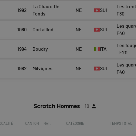
La Chaux-De-
Les trent
1992
NE
SUI
Fonds
F30
Les quar
1980
Cortaillod
NE
SUI
F40
Les foug
1994
Boudry
NE
ITA
- F20
Les quar
1982
Milvignes
NE
SUI
F40
Scratch Hommes
10
OCALITÉ
CANTON
NAT.
CATÉGORIE
TEMPS TOTAL