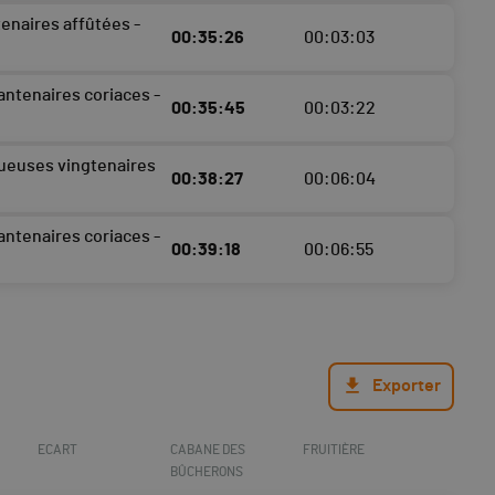
enaires affûtées -
00:35:26
00:03:03
antenaires coriaces -
00:35:45
00:03:22
ueuses vingtenaires
00:38:27
00:06:04
antenaires coriaces -
00:39:18
00:06:55
Exporter
ECART
CABANE DES
FRUITIÈRE
BÛCHERONS