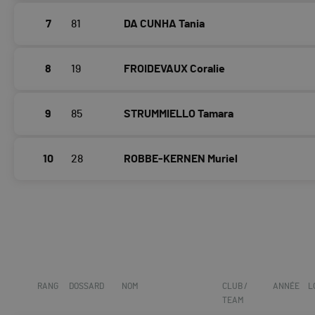
7
81
DA CUNHA Tania
8
19
FROIDEVAUX Coralie
9
85
STRUMMIELLO Tamara
10
28
ROBBE-KERNEN Muriel
RANG
DOSSARD
NOM
CLUB /
ANNÉE
L
TEAM