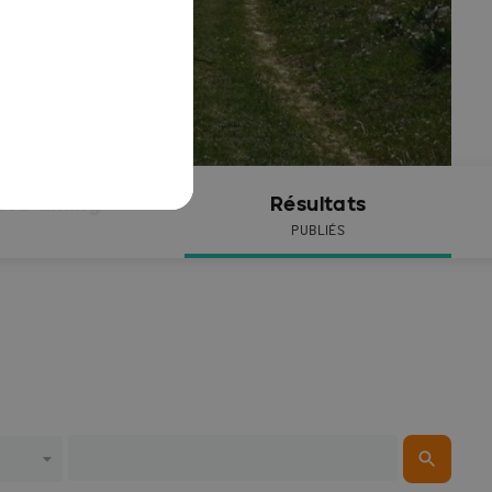
ive timing
Résultats
PUBLIÉS