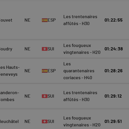
Les trentenaires
Couvet
NE
ESP
01:22:55
affûtés - H30
Les fougueux
Boudry
NE
SUI
01:24:38
vingtenaires - H20
Les
es Hauts-
NE
ESP
quarantenaires
01:28:26
Geneveys
coriaces - H40
Landeron-
Les trentenaires
NE
SUI
01:29:12
Combes
affûtés - H30
Les fougueux
Neuchâtel
NE
SUI
01:29:51
vingtenaires - H20