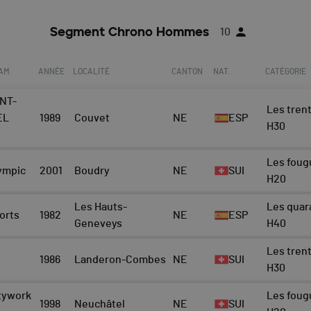
Segment Chrono Hommes
10
EAM
ANNÉE
LOCALITÉ
CANTON
NAT.
CATÉGORIE
ONT-
Les trent
EL
1989
Couvet
NE
ESP
H30
Les foug
ympic
2001
Boudry
NE
SUI
H20
Les Hauts-
Les quar
orts
1982
NE
ESP
Geneveys
H40
Les trent
1986
Landeron-Combes
NE
SUI
H30
tywork
Les foug
1998
Neuchâtel
NE
SUI