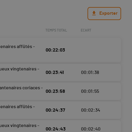
Exporter
TEMPS TOTAL
ECART
enaires affûtés -
00:22:03
ueux vingtenaires -
00:23:41
00:01:38
antenaires coriaces -
00:23:58
00:01:55
enaires affûtés -
00:24:37
00:02:34
ueux vingtenaires -
00:24:43
00:02:40