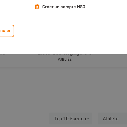
Créer un compte MSO
nuler
ons
Liste des engagé·e·s
L
PUBLIÉE
Top 10 Scratch
Athlète