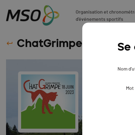
Organisation et chronométra
d'événements sportifs
ChatGrimpe - 2023
Se
Nom d'ut
Mot