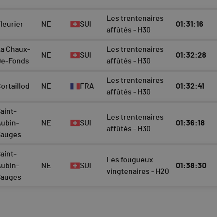
Les trentenaires
leurier
NE
SUI
01:31:16
affûtés - H30
La Chaux-
Les trentenaires
NE
SUI
01:32:28
De-Fonds
affûtés - H30
Les trentenaires
ortaillod
NE
FRA
01:32:41
affûtés - H30
aint-
Les trentenaires
Aubin-
NE
SUI
01:36:18
affûtés - H30
Sauges
aint-
Les fougueux
Aubin-
NE
SUI
01:38:30
vingtenaires - H20
Sauges