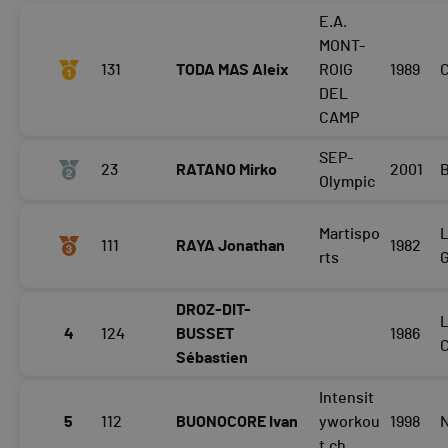
E.A.
MONT-
131
TODA MAS Aleix
ROIG
1989
DEL
CAMP
SEP-
23
RATANO Mirko
2001
Olympic
Martispo
L
111
RAYA Jonathan
1982
rts
DROZ-DIT-
4
124
BUSSET
1986
Sébastien
Intensit
5
112
BUONOCORE Ivan
yworkou
1998
t.ch