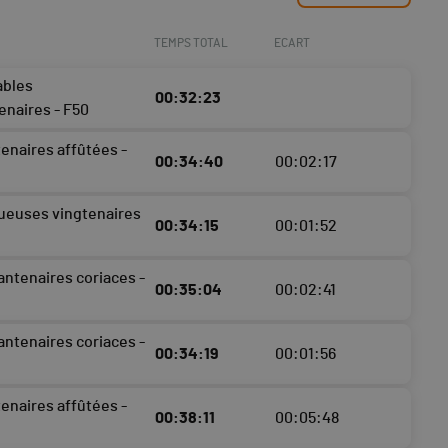
TEMPS TOTAL
ECART
ables
00:32:23
enaires - F50
enaires affûtées -
00:34:40
00:02:17
ueuses vingtenaires
00:34:15
00:01:52
antenaires coriaces -
00:35:04
00:02:41
antenaires coriaces -
00:34:19
00:01:56
enaires affûtées -
00:38:11
00:05:48