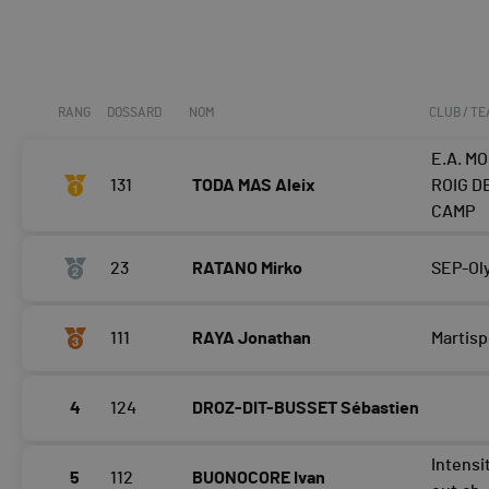
RANG
DOSSARD
NOM
CLUB / T
E.A. M
131
TODA MAS Aleix
ROIG D
CAMP
23
RATANO Mirko
SEP-Ol
111
RAYA Jonathan
Martisp
4
124
DROZ-DIT-BUSSET Sébastien
Intensi
5
112
BUONOCORE Ivan