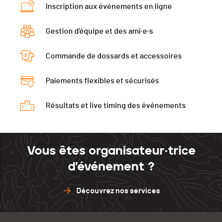
Passage Chando
0h53'21 (9)
Inscription aux événements en ligne
Ecart
00:12:44
Gestion d'équipe et des ami·e·s
Passage Chando
0h54'10 (12)
Commande de dossards et accessoires
Paiements flexibles et sécurisés
Résultats et live timing des événements
Vous êtes organisateur·trice
d'événement ?
Découvrez nos services