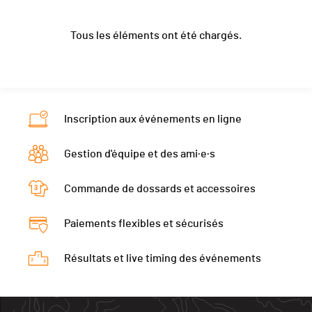
Ecart
00:09:08
Année
1974
1990
Passage Chando
0h56'14 (1)
Tous les éléments ont été chargés.
Localité
Sigolsheim
Sigolsheim100
Canton
-
-
Nat.
FRA
Ecart
00:18:08
Inscription aux événements en ligne
Passage Chando
1h00'18 (3)
Gestion d'équipe et des ami·e·s
Commande de dossards et accessoires
Paiements flexibles et sécurisés
Résultats et live timing des événements