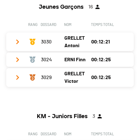
Canton
VD
Ecart
Jeunes Garçons
16
Localité
Vissoie
Nat.
SUI
Passage Chando
Canton
VS
Ecart
00:00:10
RANG
DOSSARD
NOM
TEMPS TOTAL
Nat.
SUI
Passage Chando
GRELLET
Ecart
3030
00:02:17
00:12:21
Antoni
Passage Chando
3024
ERNI Finn
00:12:25
Club / Team
Crans montana
Année
2011
GRELLET
3029
00:12:25
Club / Team
Victor
Localité
Montana
Année
2011
Canton
VS
Club / Team
Localité
Boudry
Nat.
SUI
Année
2013
Canton
NE
KM - Juniors Filles
Ecart
3
Localité
Crans-Montana
Nat.
SUI
Passage Chando
Canton
VS
Ecart
00:00:04
RANG
DOSSARD
NOM
TEMPS TOTAL