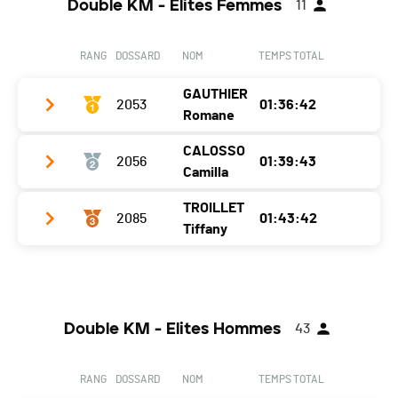
Double KM - Elites Femmes
11
RANG
DOSSARD
NOM
TEMPS TOTAL
GAUTHIER
2053
01:36:42
Romane
CALOSSO
2056
01:39:43
Club / Team
GSFM
Camilla
Année
1998
TROILLET
2085
01:43:42
Club / Team
Team Marguareis
Localité
Châtillon
Tiffany
Année
1994
Canton
JU
Club / Team
Jean Pellissier Sport/Dynafit
Localité
Villar Perosa
Nat.
SUI
Année
1995
Canton
-
Ecart
Double KM - Elites Hommes
43
Localité
Versegères
Nat.
ITA
Passage Chando
0h55'57 (1)
Canton
VS
Ecart
00:03:01
RANG
DOSSARD
NOM
TEMPS TOTAL