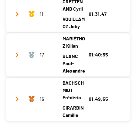
CRETTEN
Ecart
AND Cyril
11
01:31:47
Passage Chando
1h16'18 (1)
VOUILLAM
OZ Joby
MARIÉTHO
Équipe
La Batoue
Z Kilian
Année
1984
1970
17
01:40:55
BLANC
Localité
Vercorin
Vex
Paul-
Alexandre
Canton
VS
VS
BACHSCH
Nat.
SUI
Équipe
Les grimpeurs amateurs
MIDT
Ecart
Année
1997
1992
Frédéric
16
01:49:55
Passage Chando
0h56'26 (2)
Localité
Nendaz
Botyre (ayent)
GIRARDIN
Camille
Canton
VS
VS
Nat.
SUI
Équipe
Team FCBG