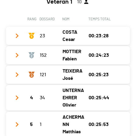
Vétéran 1
10
RANG
DOSSARD
NOM
TEMPS TOTAL
COSTA
23
00:23:28
Cesar
MOTTIER
152
00:24:23
Club / Team
CCRunning
Fabien
Année
1976
TEIXEIRA
121
00:25:23
Club / Team
Localité
Martigny
José
Année
1979
Canton
VS
UNTERNA
Club / Team
CCRunning
Localité
Fully
Nat.
SUI
4
34
EHRER
00:25:44
Année
1975
Olivier
Canton
VS
Catégorie
Hommes et Vétérans -4min/km
Localité
Saillon
Nat.
SUI
ACHERMA
Lap 1
01:57.3
Club / Team
5
1
NN
00:25:53
Canton
VS
Catégorie
Hommes et Vétérans +4min/km
Lap 2
02:56.1
Année
1979
Matthias