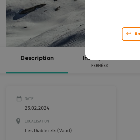
An
Description
Inscriptions
FERMÉES
DATE
25.02.2024
LOCALISATION
Les Diablerets (Vaud)