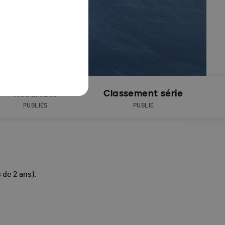
Résultats
Classement série
PUBLIÉS
PUBLIÉ
s de 2 ans).