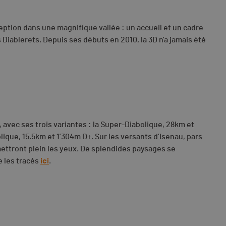
eption dans une magnifique vallée : un accueil et un cadre
 Diablerets. Depuis ses débuts en 2010, la 3D n'a jamais été
avec ses trois variantes : la Super-Diabolique, 28km et
lique, 15.5km et 1’304m D+. Sur les versants d’Isenau, pars
mettront plein les yeux. De splendides paysages se
e les tracés
ici
.