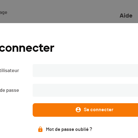
ge 

Aide
Individuelle YC - 2024
 connecter
ilisateur
 de passe
Se connecter
Mot de passe oublié ?