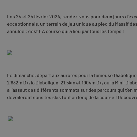
Les 24 et 25 février 2024, rendez-vous pour deux jours d’exc
exceptionnels, un terrain de jeu unique au pied du Massif des
annulée : c'est LA course qui a lieu par tous les temps !
Le dimanche, départ aux aurores pour la fameuse Diabolique, 
2’632m D+, la Diabolique, 21.5km et 1904m D+, ou la Mini-Diabo
à l’assaut des différents sommets sur des parcours qui t'en 
dévoileront sous tes skis tout au long de la course ! Découvr