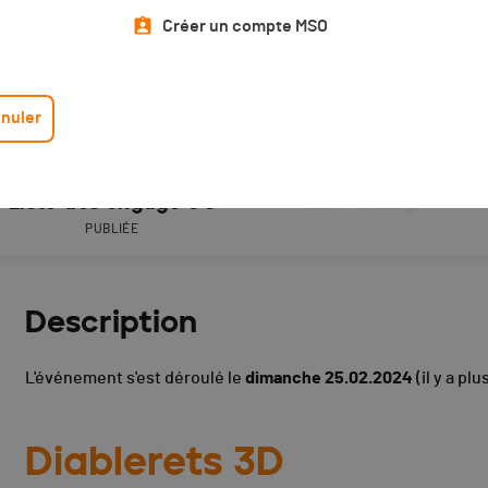
Créer un compte MSO
nuler
Liste des engagé·e·s
Live timing
PUBLIÉE
Description
L'événement s'est déroulé le
dimanche 25.02.2024
(il y a plu
Diablerets 3D