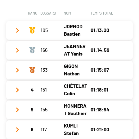
Nat.
SUI
Ecart
00:17:48
Canton
FR
Catégorie
Elites Dames
RANG
DOSSARD
NOM
TEMPS TOTAL
Nat.
SUI
Ecart
00:19:40
JORNOD
Catégorie
105
Juniors Filles
01:13:20
Bastien
Ecart
00:22:03
JEANNER
166
01:14:59
Club / Team
AT Yanis
Année
1992
GIGON
133
01:15:07
Club / Team
Yanti coaching
Localité
Fleurier
Nathan
Année
1996
Canton
NE
CHÉTELAT
4
151
01:18:01
Club / Team
Localité
Bern
Nat.
SUI
Colin
Année
2001
Canton
BE
Catégorie
Elites Hommes
MONNERA
5
155
01:18:54
Club / Team
Localité
Fontenais
Nat.
SUI
T Gauthier
Ecart
Année
2001
Canton
JU
Catégorie
Elites Hommes
KUMLI
6
117
01:21:00
Club / Team
TriTeam Domoniak
Localité
Delémont
Nat.
SUI
Stefan
Ecart
00:01:39