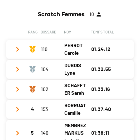
Scratch Femmes
10
RANG
DOSSARD
NOM
TEMPS TOTAL
PERROT
110
01:24:12
Carole
DUBOIS
104
01:32:55
Club / Team
Onlinedruck / WeyBeach
Lyne
Année
1979
SCHAFFT
102
01:33:16
Club / Team
Neuchaventure / dubraquet
Localité
Prêles
ER Sarah
Année
1986
Canton
BE
BORRUAT
4
153
01:37:40
Club / Team
GSAjoie
Localité
La Chaux-De-Fonds
Nat.
SUI
Camille
Année
1985
Canton
NE
Catégorie
Seniors Dames I
MEMBREZ
Club / Team
TriTeam Domoniak
Localité
Porrentruy
Nat.
SUI
5
140
MARKUS
01:38:11
Ecart