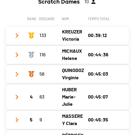
Scratch Dames
10
RANG
DOSSARD
NOM
TEMPS TOTAL
KREUZER
133
00:39:12
Victoria
MICHAUX
116
00:44:36
Club / Team
Adidas Terrex
Helene
Année
1989
QUINODOZ
58
00:45:03
Club / Team
Columbia sportwear
Localité
Zermatt
Virginie
Année
1985
Canton
VS
HUBER
Club / Team
Mardi Transpi
Localité
Charmoille
Nat.
SUI
4
63
Marie-
00:45:07
Année
1990
Julie
Canton
JU
Catégorie
Seniors Dames
Localité
Ardon
Nat.
FRA
MASSERE
Ecart
5
9
00:45:35
Club / Team
Y Clara
Canton
VS
Catégorie
Master Dames 1
Année
2002