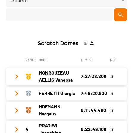
Athlète
Scratch Dames
16
RANG
NOM
TEMPS
NBC
MONROUZEAU
7:27:38.200
3
AELLIG Vanessa
FERRETTI Giorgia
7:48:20.800
3
Année
1991
Localité
Courfaivre
HOFMANN
8:11:44.400
3
Année
1994
Margaux
Canton
JU
Localité
Hauterive (ne)
PRATIWI
Nat.
SUI
4
8:22:49.100
3
Année
1999
Canton
NE