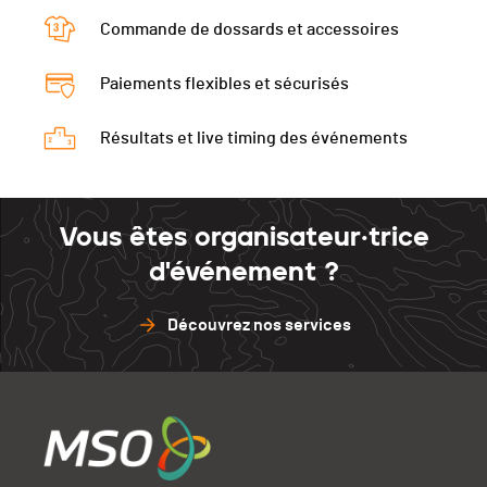
La Neuveville
-
Commande de dossards et accessoires
Tramelan
-
La Neuveville
-
Paiements flexibles et sécurisés
Résultats et live timing des événements
Vous êtes organisateur·trice
d'événement ?
Découvrez nos services