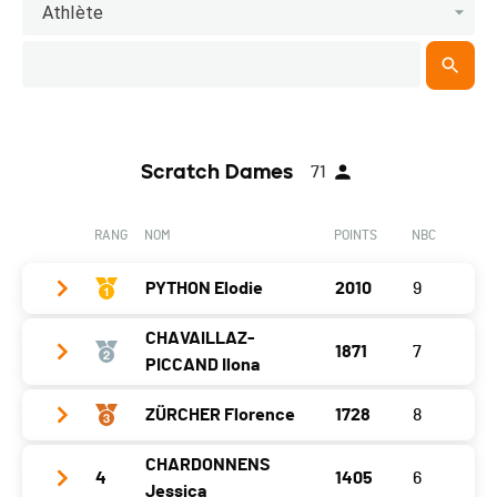
Athlète
Scratch Dames
71
RANG
NOM
POINTS
NBC
PYTHON Elodie
2010
9
CHAVAILLAZ-
1871
7
Année
2005
PICCAND Ilona
Localité
Boveresse
ZÜRCHER Florence
1728
8
Année
1982
Canton
NE
Localité
Bulle
CHARDONNENS
Nat.
SUI
4
1405
6
Année
1978
Jessica