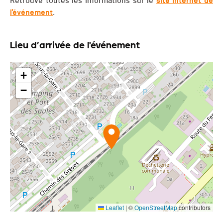
Retrouve toutes les informations sur le
site internet de
l'événement
.
Lieu d’arrivée de l'événement
+
−
Leaflet
|
©
OpenStreetMap
contributors