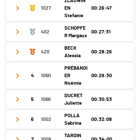
ZLAUWIN
Catégorie
Challenger M+50
1027
EN
00:26:47
Ecart
00:06:08
Stefanie
SCHOPFE
402
00:27:31
Club / Team
R Margaux
Année
1993
BECK
420
00:28:26
Club / Team
Localité
Fribourg
Alessia
Année
2011
Canton
-
PRÉBANDI
Club / Team
Running Team Prilly
Localité
Vuiteboeuf
Nat.
SUI
4
1060
ER
00:29:30
Année
2009
Noémie
Canton
VD
Catégorie
Populaires Femmes
Localité
Le Mont-Sur-Lausanne
Nat.
SUI
DUCRET
Ecart
5
1066
00:30:53
Club / Team
Juliette
Canton
VD
Catégorie
Cadets Filles 1
Année
1995
Nat.
SUI
POLLA
Ecart
00:00:44
6
1002
00:32:08
Club / Team
Nyon
Localité
Châbles Fr
Sabrina
Catégorie
Cadets Filles 2
Année
2006
Canton
FR
TARDIN
Ecart
00:01:39
7
1009
00:34:00