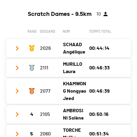
Scratch Dames - 9.5km
10
RANG
DOSSARD
NOM
TEMPS TOTAL
SCHAAD
2026
00:44:14
Angélique
MURILLO
2111
00:46:33
Club / Team
Laura
Année
1995
KHAMWON
Club / Team
Localité
Châbles
2077
G Nongyao
00:46:39
Année
1991
Jeed
Canton
FR
Localité
Yvonand
Nat.
SUI
AMBROSI
4
2105
00:50:16
Club / Team
NI Solène
Canton
VD
Catégorie
Challenger F20-49
Année
1978
Nat.
SUI
TORCHE
Ecart
5
2060
00:51:34
Club / Team
Localité
Grandson