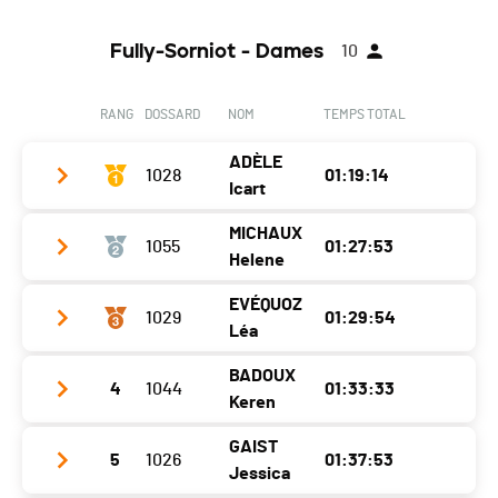
Fully-Sorniot - Dames
10
RANG
DOSSARD
NOM
TEMPS TOTAL
ADÈLE
1028
01:19:14
Icart
MICHAUX
1055
01:27:53
Club / Team
Helene
Année
2002
EVÉQUOZ
1029
01:29:54
Club / Team
Columbia sportwear
Localité
Carouge
Léa
Année
1985
Canton
GE
BADOUX
4
1044
01:33:33
Club / Team
Localité
Charmoille
Nat.
SUI
Keren
Année
2002
Canton
JU
Catégorie
Fully-Sorniot - Élites Dames
GAIST
5
1026
01:37:53
Club / Team
Club de demi-fond du Chablais
Localité
Aïre
Nat.
FRA
Jessica
Ecart