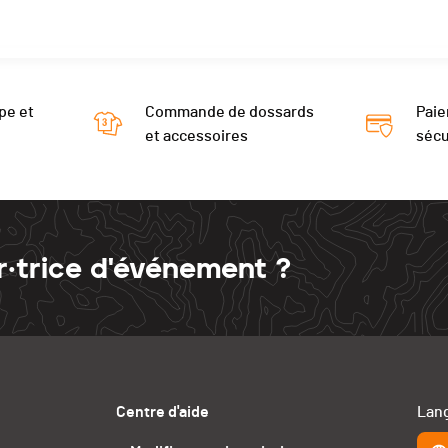
pe et
Commande de dossards
Paie
et accessoires
sécu
r·trice d'événement ?
Centre d'aide
Lang