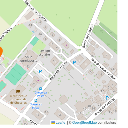
Leaflet
|
©
OpenStreetMap
contributors