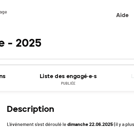
ge 

Aide
le - 2025
ons
Liste des engagé·e·s
L
PUBLIÉE
Description
L'événement s'est déroulé le
dimanche 22.06.2025
(il y a plu