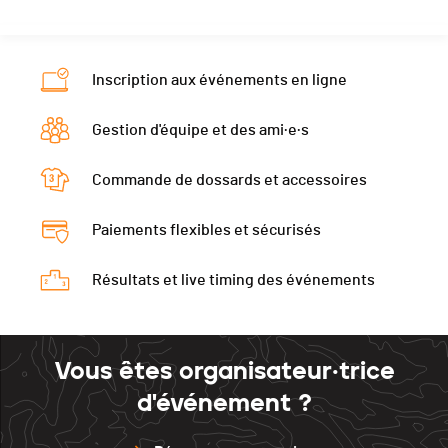
Localité
Neuchâtel
Écart
0
Nat.
SUI
Canton
NE
Neuveville
180
Écart
35
Inscription aux événements en ligne
Nat.
SUI
Val de Ruz
200
Neuveville
165
Écart
90
Asuel
0
Gestion d'équipe et des ami·e·s
Val de Ruz
180
Neuveville
135
St.-Imier
0
Asuel
0
Commande de dossards et accessoires
Val de Ruz
155
Chaux-de-Fonds
0
St.-Imier
0
Asuel
0
Delémont
0
Paiements flexibles et sécurisés
Chaux-de-Fonds
0
St.-Imier
0
Delémont
0
Résultats et live timing des événements
Chaux-de-Fonds
0
Delémont
0
Vous êtes organisateur·trice
d'événement ?