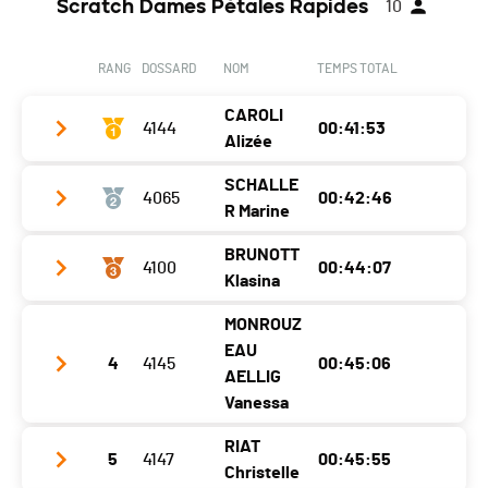
Scratch Dames Pétales Rapides
10
RANG
DOSSARD
NOM
TEMPS TOTAL
CAROLI
4144
00:41:53
Alizée
SCHALLE
4065
00:42:46
Club / Team
Team la Vallée
R Marine
Année
1991
BRUNOTT
4100
00:44:07
Club / Team
CCMoutier
Localité
Valbirse
Klasina
Année
1991
Canton
BE
MONROUZ
Club / Team
Marketamine
Localité
Bassecourt
Nat.
SUI
EAU
4
4145
00:45:06
Année
1980
AELLIG
Canton
JU
Catégorie
Pétales Rapides - Dames II
Vanessa
Localité
Haute-Sorne
Nat.
SUI
Ecart
RIAT
Canton
-
Catégorie
Pétales Rapides - Dames II
5
4147
00:45:55
Club / Team
CAP HUNT
Christelle