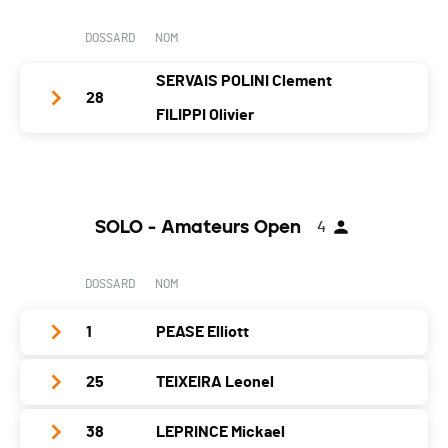
DOSSARD
NOM
SERVAIS POLINI Clement
28
FILIPPI Olivier
Nom d'équipe
les petits pequeno
Année
2010
2010
SOLO - Amateurs Open
4
Localité
Crozet
Satigny
Canton
-
GE
DOSSARD
NOM
Nat.
FRA
1
PEASE Elliott
Catégorie
DUO - Juniors (15 à 19 ans)
PAI.
25
TEIXEIRA Leonel
Club / Team
Année
1996
38
LEPRINCE Mickael
Club / Team